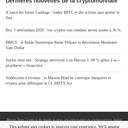
Dernières nouvelles de la cryptomonnaie
X lance les Smart Cashtags : tradez $BTC et des actions sans quitter le
flux
Box 3 néerlandais 2028 : vos cryptos non vendues seront taxées à 36 %
BRICS : le Ruble Numérique Russe Prépare la Révolution Monétaire
Sans Dollar
Saylor reste zen : Strategy survivrait à un Bitcoin à -90 % grâce à sa «
plomberie » financière
Stablecoins à revenus : la Maison-Blanche convoque banquiers et
cryptos pour débloquer le CLARITY Act
Bitcoin News Crypto is the leader in news and information on cryptocurrency, digital
assets and the future of money. Bitcoin News Crypto is here to help you with learning
This website uses cookies to improve your experience. We'll assume