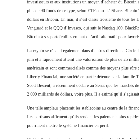
investisseurs et aux institutions un moyen d’acheter du Bitcoin sa
plus de 90 fonds de ce type, selon ETF.com. L’iShares Bitcoin T
dollars en Bitcoin. En mai, il s’est classé troisième de tous l
Vanguard et le QQQ d’Invesco, qui suit le Nasdaq 100. BlackRo
Bitcoin à ses portefeuilles en tant qu’actif alternatif pour favoris
La crypto se répand également dans d’autres directions. Circle In
juin et a rapidement atteint une valorisation de plus de 25 mil
américain et sont commercialisés comme des moyens plus sûrs de
Liberty Financial, une société en partie détenue par la famille 
Scott Bessent, a récemment déclaré au Sénat que les marchés des
2 000 milliards de dollars, voire plus. Il a estimé qu’il s’agiss
Une telle ampleur placerait les stablecoins au centre de la fina
Les partisans affirment qu’ils rendent les paiements plus rapides 
pourraient mettre le système financier en péril.