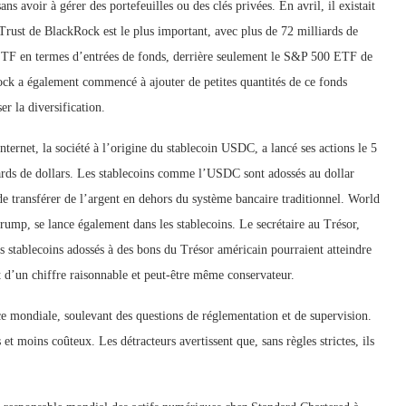
ns avoir à gérer des portefeuilles ou des clés privées. En avril, il existait
rust de BlackRock est le plus important, avec plus de 72 milliards de
es ETF en termes d’entrées de fonds, derrière seulement le S&P 500 ETF de
ck a également commencé à ajouter de petites quantités de ce fonds
er la diversification.
ternet, la société à l’origine du stablecoin USDC, a lancé ses actions le 5
liards de dollars. Les stablecoins comme l’USDC sont adossés au dollar
 transférer de l’argent en dehors du système bancaire traditionnel. World
Trump, se lance également dans les stablecoins. Le secrétaire au Trésor,
 stablecoins adossés à des bons du Trésor américain pourraient atteindre
ait d’un chiffre raisonnable et peut-être même conservateur.
nce mondiale, soulevant des questions de réglementation et de supervision.
et moins coûteux. Les détracteurs avertissent que, sans règles strictes, ils