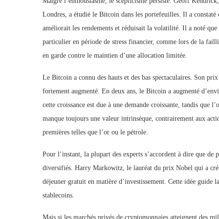
Malgré l’enthousiasme, le scepticisme persiste. Geoff Kendrick
Londres, a étudié le Bitcoin dans les portefeuilles. Il a constat
améliorait les rendements et réduisait la volatilité. Il a noté 
particulier en période de stress financier, comme lors de la fail
en garde contre le maintien d’une allocation limitée.
Le Bitcoin a connu des hauts et des bas spectaculaires. Son prix 
fortement augmenté. En deux ans, le Bitcoin a augmenté d’env
cette croissance est due à une demande croissante, tandis que l
manque toujours une valeur intrinsèque, contrairement aux acti
premières telles que l’or ou le pétrole.
Pour l’instant, la plupart des experts s’accordent à dire que de 
diversifiés. Harry Markowitz, le lauréat du prix Nobel qui a créé
déjeuner gratuit en matière d’investissement. Cette idée guide l
stablecoins.
Mais si les marchés privés de cryptomonnaies atteignent des mill