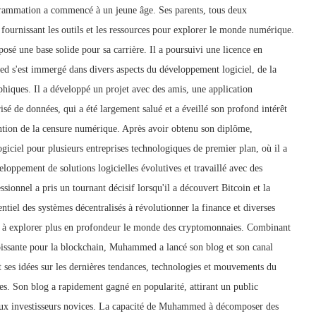
rammation a commencé à un jeune âge. Ses parents, tous deux
i fournissant les outils et les ressources pour explorer le monde numérique.
 une base solide pour sa carrière. Il a poursuivi une licence en
 s'est immergé dans divers aspects du développement logiciel, de la
phiques. Il a développé un projet avec des amis, une application
sé de données, qui a été largement salué et a éveillé son profond intérêt
ention de la censure numérique. Après avoir obtenu son diplôme,
ciel pour plusieurs entreprises technologiques de premier plan, où il a
loppement de solutions logicielles évolutives et travaillé avec des
sionnel a pris un tournant décisif lorsqu'il a découvert Bitcoin et la
ntiel des systèmes décentralisés à révolutionner la finance et diverses
à explorer plus en profondeur le monde des cryptomonnaies. Combinant
roissante pour la blockchain, Muhammed a lancé son blog et son canal
t ses idées sur les dernières tendances, technologies et mouvements du
. Son blog a rapidement gagné en popularité, attirant un public
s aux investisseurs novices. La capacité de Muhammed à décomposer des