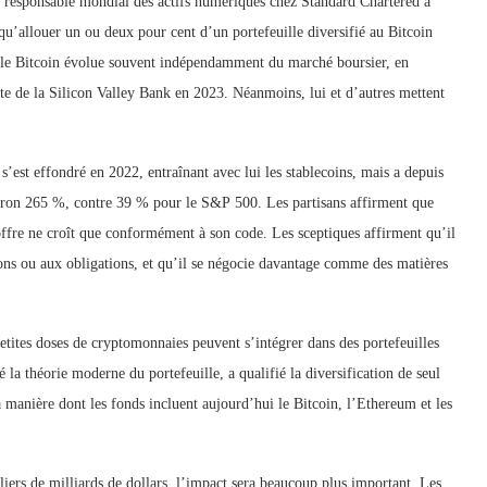
, responsable mondial des actifs numériques chez Standard Chartered à
é qu’allouer un ou deux pour cent d’un portefeuille diversifié au Bitcoin
que le Bitcoin évolue souvent indépendamment du marché boursier, en
lite de la Silicon Valley Bank en 2023. Néanmoins, lui et d’autres mettent
s’est effondré en 2022, entraînant avec lui les stablecoins, mais a depuis
iron 265 %, contre 39 % pour le S&P 500. Les partisans affirment que
’offre ne croît que conformément à son code. Les sceptiques affirment qu’il
ons ou aux obligations, et qu’il se négocie davantage comme des matières
petites doses de cryptomonnaies peuvent s’intégrer dans des portefeuilles
 la théorie moderne du portefeuille, a qualifié la diversification de seul
a manière dont les fonds incluent aujourd’hui le Bitcoin, l’Ethereum et les
iers de milliards de dollars, l’impact sera beaucoup plus important. Les