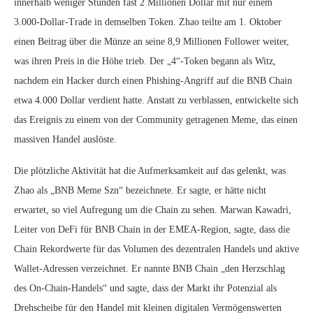
innerhalb weniger Stunden fast 2 Millionen Dollar mit nur einem
3.000-Dollar-Trade in demselben Token. Zhao teilte am 1. Oktober
einen Beitrag über die Münze an seine 8,9 Millionen Follower weiter,
was ihren Preis in die Höhe trieb. Der „4“-Token begann als Witz,
nachdem ein Hacker durch einen Phishing-Angriff auf die BNB Chain
etwa 4.000 Dollar verdient hatte. Anstatt zu verblassen, entwickelte sich
das Ereignis zu einem von der Community getragenen Meme, das einen
massiven Handel auslöste.
Die plötzliche Aktivität hat die Aufmerksamkeit auf das gelenkt, was
Zhao als „BNB Meme Szn“ bezeichnete. Er sagte, er hätte nicht
erwartet, so viel Aufregung um die Chain zu sehen. Marwan Kawadri,
Leiter von DeFi für BNB Chain in der EMEA-Region, sagte, dass die
Chain Rekordwerte für das Volumen des dezentralen Handels und aktive
Wallet-Adressen verzeichnet. Er nannte BNB Chain „den Herzschlag
des On-Chain-Handels“ und sagte, dass der Markt ihr Potenzial als
Drehscheibe für den Handel mit kleinen digitalen Vermögenswerten