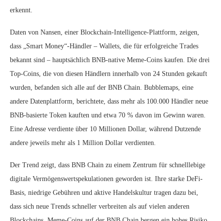
erkennt.
Daten von Nansen, einer Blockchain-Intelligence-Plattform, zeigen,
dass „Smart Money“-Händler – Wallets, die für erfolgreiche Trades
bekannt sind – hauptsächlich BNB-native Meme-Coins kaufen. Die drei
Top-Coins, die von diesen Händlern innerhalb von 24 Stunden gekauft
wurden, befanden sich alle auf der BNB Chain. Bubblemaps, eine
andere Datenplattform, berichtete, dass mehr als 100.000 Händler neue
BNB-basierte Token kauften und etwa 70 % davon im Gewinn waren.
Eine Adresse verdiente über 10 Millionen Dollar, während Dutzende
andere jeweils mehr als 1 Million Dollar verdienten.
Der Trend zeigt, dass BNB Chain zu einem Zentrum für schnelllebige
digitale Vermögenswertspekulationen geworden ist. Ihre starke DeFi-
Basis, niedrige Gebühren und aktive Handelskultur tragen dazu bei,
dass sich neue Trends schneller verbreiten als auf vielen anderen
Blockchains. Meme-Coins auf der BNB Chain bergen ein hohes Risiko,