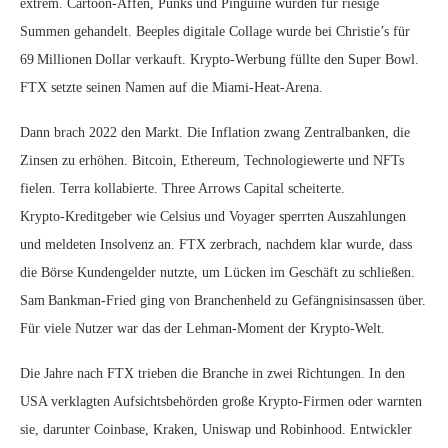
extrem. Cartoon‑Affen, Punks und Pinguine wurden für riesige
Summen gehandelt. Beeples digitale Collage wurde bei Christie’s für
69 Millionen Dollar verkauft. Krypto‑Werbung füllte den Super Bowl.
FTX setzte seinen Namen auf die Miami‑Heat‑Arena.
Dann brach 2022 den Markt. Die Inflation zwang Zentralbanken, die
Zinsen zu erhöhen. Bitcoin, Ethereum, Technologiewerte und NFTs
fielen. Terra kollabierte. Three Arrows Capital scheiterte.
Krypto‑Kreditgeber wie Celsius und Voyager sperrten Auszahlungen
und meldeten Insolvenz an. FTX zerbrach, nachdem klar wurde, dass
die Börse Kundengelder nutzte, um Lücken im Geschäft zu schließen.
Sam Bankman‑Fried ging von Branchenheld zu Gefängnisinsassen über.
Für viele Nutzer war das der Lehman‑Moment der Krypto‑Welt.
Die Jahre nach FTX trieben die Branche in zwei Richtungen. In den
USA verklagten Aufsichtsbehörden große Krypto‑Firmen oder warnten
sie, darunter Coinbase, Kraken, Uniswap und Robinhood. Entwickler