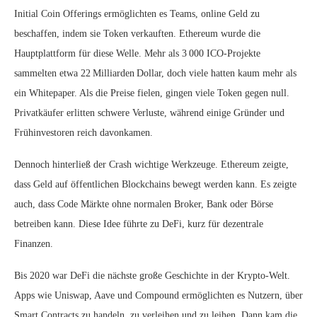
Initial Coin Offerings ermöglichten es Teams, online Geld zu
beschaffen, indem sie Token verkauften. Ethereum wurde die
Hauptplattform für diese Welle. Mehr als 3 000 ICO‑Projekte
sammelten etwa 22 Milliarden Dollar, doch viele hatten kaum mehr als
ein Whitepaper. Als die Preise fielen, gingen viele Token gegen null.
Privatkäufer erlitten schwere Verluste, während einige Gründer und
Frühinvestoren reich davonkamen.
Dennoch hinterließ der Crash wichtige Werkzeuge. Ethereum zeigte,
dass Geld auf öffentlichen Blockchains bewegt werden kann. Es zeigte
auch, dass Code Märkte ohne normalen Broker, Bank oder Börse
betreiben kann. Diese Idee führte zu DeFi, kurz für dezentrale
Finanzen.
Bis 2020 war DeFi die nächste große Geschichte in der Krypto‑Welt.
Apps wie Uniswap, Aave und Compound ermöglichten es Nutzern, über
Smart Contracts zu handeln, zu verleihen und zu leihen. Dann kam die