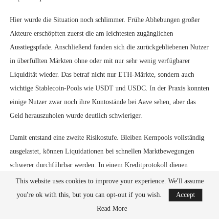
Hier wurde die Situation noch schlimmer. Frühe Abhebungen großer
Akteure erschöpften zuerst die am leichtesten zugänglichen
Ausstiegspfade. Anschließend fanden sich die zurückgebliebenen Nutzer
in überfüllten Märkten ohne oder mit nur sehr wenig verfügbarer
Liquidität wieder. Das betraf nicht nur ETH‑Märkte, sondern auch
wichtige Stablecoin‑Pools wie USDT und USDC. In der Praxis konnten
einige Nutzer zwar noch ihre Kontostände bei Aave sehen, aber das
Geld herauszuholen wurde deutlich schwieriger.
Damit entstand eine zweite Risikostufe. Bleiben Kernpools vollständig
ausgelastet, können Liquidationen bei schnellen Marktbewegungen
schwerer durchführbar werden. In einem Kreditprotokoll dienen
Liquidationen dazu, das Wachstum fauler Schulden zu verhindern.
This website uses cookies to improve your experience. We'll assume
Fehlt jedoch genügend nutzbare Liquidität im richtigen Markt, verliert
you're ok with this, but you can opt-out if you wish.
Accept
dieses Sicherheitsventil an Wirksamkeit. In einem ruhigen Markt kann
Read More