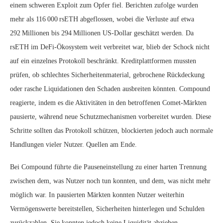
einem schweren Exploit zum Opfer fiel. Berichten zufolge wurden
mehr als 116 000 rsETH abgeflossen, wobei die Verluste auf etwa
292 Millionen bis 294 Millionen US‑Dollar geschätzt werden. Da
rsETH im DeFi‑Ökosystem weit verbreitet war, blieb der Schock nicht
auf ein einzelnes Protokoll beschränkt. Kreditplattformen mussten
prüfen, ob schlechtes Sicherheitenmaterial, gebrochene Rückdeckung
oder rasche Liquidationen den Schaden ausbreiten könnten. Compound
reagierte, indem es die Aktivitäten in den betroffenen Comet‑Märkten
pausierte, während neue Schutzmechanismen vorbereitet wurden. Diese
Schritte sollten das Protokoll schützen, blockierten jedoch auch normale
Handlungen vieler Nutzer. Quellen am Ende.
Bei Compound führte die Pauseneinstellung zu einer harten Trennung
zwischen dem, was Nutzer noch tun konnten, und dem, was nicht mehr
möglich war. In pausierten Märkten konnten Nutzer weiterhin
Vermögenswerte bereitstellen, Sicherheiten hinterlegen und Schulden
zurückzahlen. Sie konnten jedoch keine Liquidität abziehen,