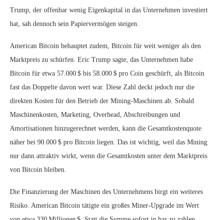
Trump, der offenbar wenig Eigenkapital in das Unternehmen investiert
hat, sah dennoch sein Papiervermögen steigen.
American Bitcoin behauptet zudem, Bitcoin für weit weniger als den
Marktpreis zu schürfen. Eric Trump sagte, das Unternehmen habe
Bitcoin für etwa 57.000 $ bis 58.000 $ pro Coin geschürft, als Bitcoin
fast das Doppelte davon wert war. Diese Zahl deckt jedoch nur die
direkten Kosten für den Betrieb der Mining‑Maschinen ab. Sobald
Maschinenkosten, Marketing, Overhead, Abschreibungen und
Amortisationen hinzugerechnet werden, kann die Gesamtkostenquote
näher bei 90.000 $ pro Bitcoin liegen. Das ist wichtig, weil das Mining
nur dann attraktiv wirkt, wenn die Gesamtkosten unter dem Marktpreis
von Bitcoin bleiben.
Die Finanzierung der Maschinen des Unternehmens birgt ein weiteres
Risiko. American Bitcoin tätigte ein großes Miner‑Upgrade im Wert
von etwa 330 Millionen $. Statt die Summe sofort in bar zu zahlen,