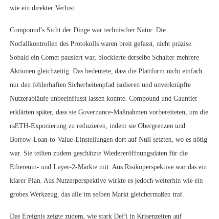
wie ein direkter Verlust.
Compound’s Sicht der Dinge war technischer Natur. Die
Notfallkontrollen des Protokolls waren breit gefasst, nicht präzise.
Sobald ein Comet pausiert war, blockierte derselbe Schalter mehrere
Aktionen gleichzeitig. Das bedeutete, dass die Plattform nicht einfach
nur den fehlerhaften Sicherheitenpfad isolieren und unverknüpfte
Nutzerabläufe unbeeinflusst lassen konnte. Compound und Gauntlet
erklärten später, dass sie Governance‑Maßnahmen vorbereiteten, um die
rsETH‑Exponierung zu reduzieren, indem sie Obergrenzen und
Borrow‑Loan-to-Value‑Einstellungen dort auf Null setzten, wo es nötig
war. Sie teilten zudem geschätzte Wiedereröffnungsdaten für die
Ethereum‑ und Layer‑2‑Märkte mit. Aus Risikoperspektive war das ein
klarer Plan. Aus Nutzerperspektive wirkte es jedoch weiterhin wie ein
grobes Werkzeug, das alle im selben Markt gleichermaßen traf.
Das Ereignis zeigte zudem, wie stark DeFi in Krisenzeiten auf