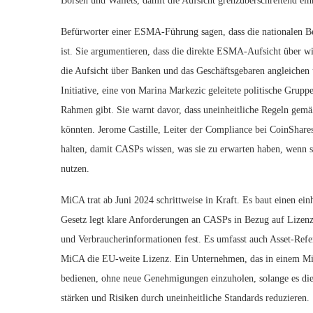
Börsen und Wallets, damit die Aufsicht grenzüberschreitend einh
Befürworter einer ESMA-Führung sagen, dass die nationalen Be
ist. Sie argumentieren, dass die direkte ESMA-Aufsicht über 
die Aufsicht über Banken und das Geschäftsgebaren angleichen
Initiative, eine von Marina Markezic geleitete politische Gruppe
Rahmen gibt. Sie warnt davor, dass uneinheitliche Regeln gem
könnten. Jerome Castille, Leiter der Compliance bei CoinShares
halten, damit CASPs wissen, was sie zu erwarten haben, wenn 
nutzen.
MiCA trat ab Juni 2024 schrittweise in Kraft. Es baut einen ein
Gesetz legt klare Anforderungen an CASPs in Bezug auf Lizen
und Verbraucherinformationen fest. Es umfasst auch Asset-Re
MiCA die EU-weite Lizenz. Ein Unternehmen, das in einem Mit
bedienen, ohne neue Genehmigungen einzuholen, solange es die
stärken und Risiken durch uneinheitliche Standards reduzieren.