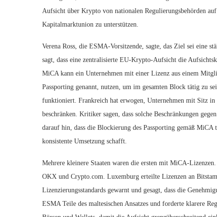
Aufsicht über Krypto von nationalen Regulierungsbehörden au
Kapitalmarktunion zu unterstützen.
Verena Ross, die ESMA-Vorsitzende, sagte, das Ziel sei eine st
sagt, dass eine zentralisierte EU-Krypto-Aufsicht die Aufsich
MiCA kann ein Unternehmen mit einer Lizenz aus einem Mitglie
Passporting genannt, nutzen, um im gesamten Block tätig zu sei
funktioniert. Frankreich hat erwogen, Unternehmen mit Sitz in
beschränken. Kritiker sagen, dass solche Beschränkungen gege
darauf hin, dass die Blockierung des Passporting gemäß MiCA te
konsistente Umsetzung schafft.
Mehrere kleinere Staaten waren die ersten mit MiCA-Lizenzen.
OKX und Crypto.com. Luxemburg erteilte Lizenzen an Bitstam
Lizenzierungsstandards gewarnt und gesagt, dass die Genehmigu
ESMA Teile des maltesischen Ansatzes und forderte klarere Re