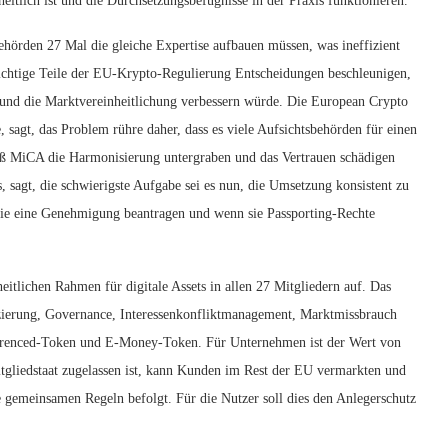
eitlich ist und die Durchsetzungsbefugnisse in der Praxis funktionieren.
hörden 27 Mal die gleiche Expertise aufbauen müssen, was ineffizient
wichtige Teile der EU-Krypto-Regulierung Entscheidungen beschleunigen,
 und die Marktvereinheitlichung verbessern würde. Die European Crypto
, sagt, das Problem rühre daher, dass es viele Aufsichtsbehörden für einen
äß MiCA die Harmonisierung untergraben und das Vertrauen schädigen
, sagt, die schwierigste Aufgabe sei es nun, die Umsetzung konsistent zu
sie eine Genehmigung beantragen und wenn sie Passporting-Rechte
heitlichen Rahmen für digitale Assets in allen 27 Mitgliedern auf. Das
zierung, Governance, Interessenkonfliktmanagement, Marktmissbrauch
ferenced-Token und E-Money-Token. Für Unternehmen ist der Wert von
gliedstaat zugelassen ist, kann Kunden im Rest der EU vermarkten und
 gemeinsamen Regeln befolgt. Für die Nutzer soll dies den Anlegerschutz