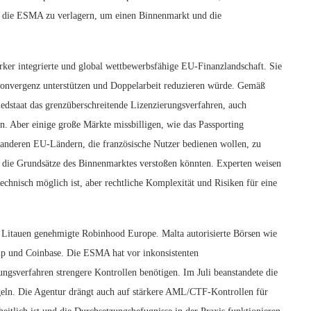
f die ESMA zu verlagern, um einen Binnenmarkt und die
ärker integrierte und global wettbewerbsfähige EU-Finanzlandschaft. Sie
tskonvergenz unterstützen und Doppelarbeit reduzieren würde. Gemäß
dstaat das grenzüberschreitende Lizenzierungsverfahren, auch
n. Aber einige große Märkte missbilligen, wie das Passporting
 anderen EU-Ländern, die französische Nutzer bedienen wollen, zu
n die Grundsätze des Binnenmarktes verstoßen könnten. Experten weisen
chnisch möglich ist, aber rechtliche Komplexität und Risiken für eine
 Litauen genehmigte Robinhood Europe. Malta autorisierte Börsen wie
p und Coinbase. Die ESMA hat vor inkonsistenten
ngsverfahren strengere Kontrollen benötigen. Im Juli beanstandete die
geln. Die Agentur drängt auch auf stärkere AML/CTF-Kontrollen für