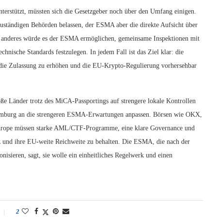
rstützt, müssten sich die Gesetzgeber noch über den Umfang einigen.
zuständigen Behörden belassen, der ESMA aber die direkte Aufsicht über
n anderes würde es der ESMA ermöglichen, gemeinsame Inspektionen mit
hnische Standards festzulegen. In jedem Fall ist das Ziel klar: die
 die Zulassung zu erhöhen und die EU-Krypto-Regulierung vorhersehbar
ße Länder trotz des MiCA-Passportings auf strengere lokale Kontrollen
uxemburg an die strengeren ESMA-Erwartungen anpassen. Börsen wie OKX,
urope müssen starke AML/CTF-Programme, eine klare Governance und
 und ihre EU-weite Reichweite zu behalten. Die ESMA, die nach der
isieren, sagt, sie wolle ein einheitliches Regelwerk und einen
2