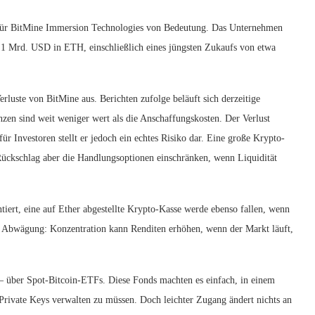
t für BitMine Immersion Technologies von Bedeutung. Das Unternehmen
 9,1 Mrd. USD in ETH, einschließlich eines jüngsten Zukaufs von etwa
Verluste von BitMine aus. Berichten zufolge beläuft sich derzeitige
zen sind weit weniger wert als die Anschaffungskosten. Der Verlust
ür Investoren stellt er jedoch ein echtes Risiko dar. Eine große Krypto-
 Rückschlag aber die Handlungsoptionen einschränken, wenn Liquidität
iert, eine auf Ether abgestellte Krypto-Kasse werde ebenso fallen, wenn
ie Abwägung: Konzentration kann Renditen erhöhen, wenn der Markt läuft,
n – über Spot-Bitcoin-ETFs. Diese Fonds machten es einfach, in einem
vate Keys verwalten zu müssen. Doch leichter Zugang ändert nichts an