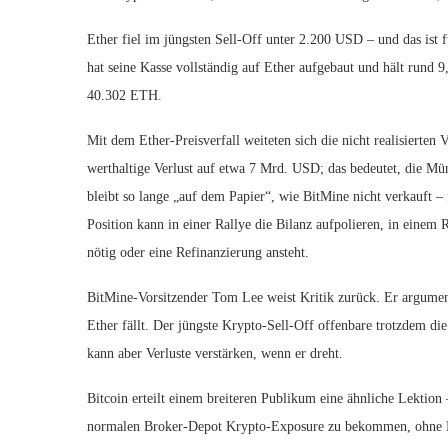
Ether fiel im jüngsten Sell-Off unter 2.200 USD – und das is
hat seine Kasse vollständig auf Ether aufgebaut und hält rund
40.302 ETH.
Mit dem Ether-Preisverfall weiteten sich die nicht realisierten 
werthaltige Verlust auf etwa 7 Mrd. USD; das bedeutet, die Mün
bleibt so lange „auf dem Papier“, wie BitMine nicht verkauft – f
Position kann in einer Rallye die Bilanz aufpolieren, in einem
nötig oder eine Refinanzierung ansteht.
BitMine-Vorsitzender Tom Lee weist Kritik zurück. Er argument
Ether fällt. Der jüngste Krypto-Sell-Off offenbare trotzdem d
kann aber Verluste verstärken, wenn er dreht.
Bitcoin erteilt einem breiteren Publikum eine ähnliche Lektio
normalen Broker-Depot Krypto-Exposure zu bekommen, ohne Pri