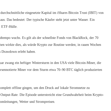
 durchschnittliche eingesetzte Kapital im iShares Bitcoin Trust (IBIT) von
us. Das bedeutet: Der typische Käufer steht jetzt unter Wasser. Ein
in ETF-Hülle.
dtempo wuchs. Es gilt als der schnellste Fonds von BlackRock, der 70
en wirkte dies, als würde Krypto zur Routine werden; in rauen Wochen
en Drawdown erlebt haben.
ar zwang ein heftiger Wintersturm in den USA viele Bitcoin-Miner, die
örsennotierte Miner vor dem Sturm etwa 70–90 BTC täglich produzierten
komplett offline gingen, um den Druck auf lokale Stromnetze zu
ie Output-Rate. Die Episode unterstreicht eine Grundwahrheit beim Krypto-
tromleitungen, Wetter und Strompreisen.