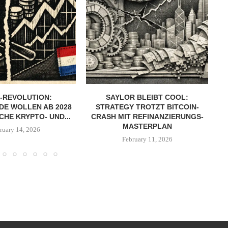
-REVOLUTION:
SAYLOR BLEIBT COOL:
DE WOLLEN AB 2028
STRATEGY TROTZT BITCOIN-
CHE KRYPTO- UND...
CRASH MIT REFINANZIERUNGS-
MASTERPLAN
ruary 14, 2026
February 11, 2026