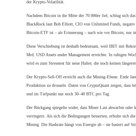
der Krypto-Volatilität.
Nachdem Bitcoin in die Mitte der 70.000er fiel, schlug sich das
BlackRock laut Bob Elliott, CIO von Unlimited Funds, negativ a
Bitcoin-ETF ist – als Erinnerung – nach wie vor Bitcoin, nur 
Diese Verschiebung ist deshalb bedeutsam, weil IBIT mit Rekor
Mrd. USD Assets under Management erreichte. In ruhigen Woch
wird es zum Stresstest für neue Halter, die noch keinen länger
Der Krypto-Sell-Off erreicht auch die Mining-Ebene. Ende Janu
Produktion zu drosseln. Daten von CryptoQuant zeigen, dass b
und im Tiefpunkt nur noch 30–40 BTC pro Tag.
Der Rückgang spiegelte wider, dass Miner Last abwarfen oder 
verringern. Als sich die Bedingungen besserten, erholte sich d
Mining: Die Hashrate hängt von Energie ab – sie basiert auf S