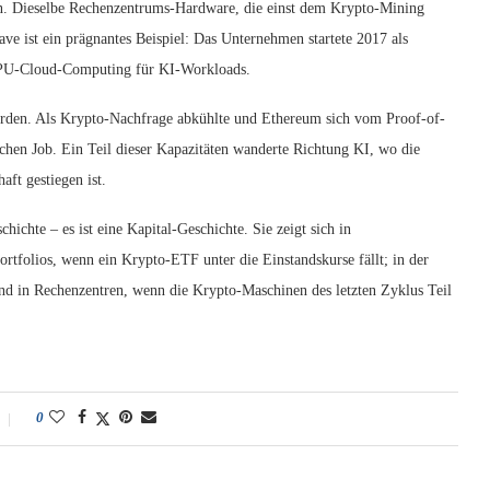
an. Dieselbe Rechenzentrums-Hardware, die einst dem Krypto-Mining
e ist ein prägnantes Beispiel: Das Unternehmen startete 2017 als
 GPU-Cloud-Computing für KI-Workloads.
erden. Als Krypto-Nachfrage abkühlte und Ethereum sich vom Proof-of-
chen Job. Ein Teil dieser Kapazitäten wanderte Richtung KI, wo die
ft gestiegen ist.
hichte – es ist eine Kapital-Geschichte. Sie zeigt sich in
tfolios, wenn ein Krypto-ETF unter die Einstandskurse fällt; in der
nd in Rechenzentren, wenn die Krypto-Maschinen des letzten Zyklus Teil
0