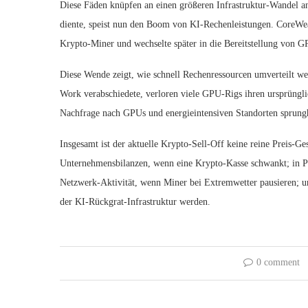
Diese Fäden knüpfen an einen größeren Infrastruktur-Wandel 
diente, speist nun den Boom von KI-Rechenleistungen. CoreWeav
Krypto-Miner und wechselte später in die Bereitstellung von
Diese Wende zeigt, wie schnell Rechenressourcen umverteilt w
Work verabschiedete, verloren viele GPU-Rigs ihren ursprüngli
Nachfrage nach GPUs und energieintensiven Standorten sprungha
Insgesamt ist der aktuelle Krypto-Sell-Off keine reine Preis-Gesc
Unternehmensbilanzen, wenn eine Krypto-Kasse schwankt; in Por
Netzwerk-Aktivität, wenn Miner bei Extremwetter pausieren; u
der KI-Rückgrat-Infrastruktur werden.
0 comment