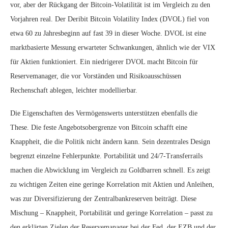
vor, aber der Rückgang der Bitcoin-Volatilität ist im Vergleich zu den
Vorjahren real. Der Deribit Bitcoin Volatility Index (DVOL) fiel von
etwa 60 zu Jahresbeginn auf fast 39 in dieser Woche. DVOL ist eine
marktbasierte Messung erwarteter Schwankungen, ähnlich wie der VIX
für Aktien funktioniert. Ein niedrigerer DVOL macht Bitcoin für
Reservemanager, die vor Vorständen und Risikoausschüssen
Rechenschaft ablegen, leichter modellierbar.
Die Eigenschaften des Vermögenswerts unterstützen ebenfalls die
These. Die feste Angebotsobergrenze von Bitcoin schafft eine
Knappheit, die die Politik nicht ändern kann. Sein dezentrales Design
begrenzt einzelne Fehlerpunkte. Portabilität und 24/7-Transferrails
machen die Abwicklung im Vergleich zu Goldbarren schnell. Es zeigt
zu wichtigen Zeiten eine geringe Korrelation mit Aktien und Anleihen,
was zur Diversifizierung der Zentralbankreserven beiträgt. Diese
Mischung – Knappheit, Portabilität und geringe Korrelation – passt zu
den erklärten Zielen der Reservemanager bei der Fed, der EZB und der