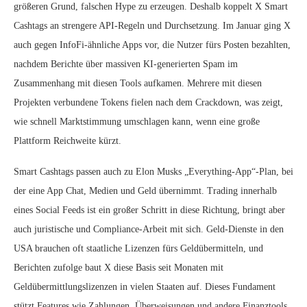
größeren Grund, falschen Hype zu erzeugen. Deshalb koppelt X Smart
Cashtags an strengere API-Regeln und Durchsetzung. Im Januar ging X
auch gegen InfoFi-ähnliche Apps vor, die Nutzer fürs Posten bezahlten,
nachdem Berichte über massiven KI-generierten Spam im
Zusammenhang mit diesen Tools aufkamen. Mehrere mit diesen
Projekten verbundene Tokens fielen nach dem Crackdown, was zeigt,
wie schnell Marktstimmung umschlagen kann, wenn eine große
Plattform Reichweite kürzt.
Smart Cashtags passen auch zu Elon Musks „Everything-App“-Plan, bei
der eine App Chat, Medien und Geld übernimmt. Trading innerhalb
eines Social Feeds ist ein großer Schritt in diese Richtung, bringt aber
auch juristische und Compliance-Arbeit mit sich. Geld-Dienste in den
USA brauchen oft staatliche Lizenzen fürs Geldübermitteln, und
Berichten zufolge baut X diese Basis seit Monaten mit
Geldübermittlungslizenzen in vielen Staaten auf. Dieses Fundament
stützt Features wie Zahlungen, Überweisungen und andere Finanztools,