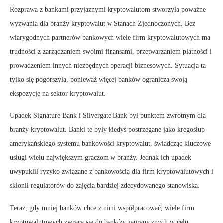
Rozprawa z bankami przyjaznymi kryptowalutom stworzyła poważne
wyzwania dla branży kryptowalut w Stanach Zjednoczonych. Bez
wiarygodnych partnerów bankowych wiele firm kryptowalutowych ma
trudności z zarządzaniem swoimi finansami, przetwarzaniem płatności i
prowadzeniem innych niezbędnych operacji biznesowych. Sytuacja ta
tylko się pogorszyła, ponieważ więcej banków ogranicza swoją
ekspozycję na sektor kryptowalut.
Upadek Signature Bank i Silvergate Bank był punktem zwrotnym dla
branży kryptowalut. Banki te były kiedyś postrzegane jako kręgosłup
amerykańskiego systemu bankowości kryptowalut, świadcząc kluczowe
usługi wielu największym graczom w branży. Jednak ich upadek
uwypuklił ryzyko związane z bankowością dla firm kryptowalutowych i
skłonił regulatorów do zajęcia bardziej zdecydowanego stanowiska.
Teraz, gdy mniej banków chce z nimi współpracować, wiele firm
kryptowalutowych zwraca się do banków zagranicznych w celu