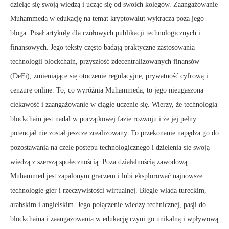
dzieląc się swoją wiedzą i ucząc się od swoich kolegów. Zaangażowanie
Muhammeda w edukację na temat kryptowalut wykracza poza jego
bloga. Pisał artykuły dla czołowych publikacji technologicznych i
finansowych. Jego teksty często badają praktyczne zastosowania
technologii blockchain, przyszłość zdecentralizowanych finansów
(DeFi), zmieniające się otoczenie regulacyjne, prywatność cyfrową i
cenzurę online. To, co wyróżnia Muhammeda, to jego nieugaszona
ciekawość i zaangażowanie w ciągłe uczenie się. Wierzy, że technologia
blockchain jest nadal w początkowej fazie rozwoju i że jej pełny
potencjał nie został jeszcze zrealizowany. To przekonanie napędza go do
pozostawania na czele postępu technologicznego i dzielenia się swoją
wiedzą z szerszą społecznością. Poza działalnością zawodową
Muhammed jest zapalonym graczem i lubi eksplorować najnowsze
technologie gier i rzeczywistości wirtualnej. Biegle włada tureckim,
arabskim i angielskim. Jego połączenie wiedzy technicznej, pasji do
blockchaina i zaangażowania w edukację czyni go unikalną i wpływową