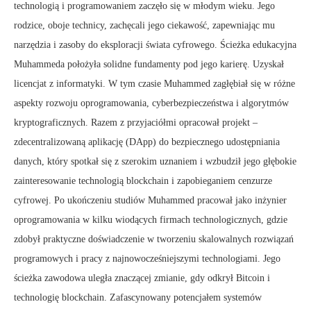
technologią i programowaniem zaczęło się w młodym wieku. Jego
rodzice, oboje technicy, zachęcali jego ciekawość, zapewniając mu
narzędzia i zasoby do eksploracji świata cyfrowego. Ścieżka edukacyjna
Muhammeda położyła solidne fundamenty pod jego karierę. Uzyskał
licencjat z informatyki. W tym czasie Muhammed zagłębiał się w różne
aspekty rozwoju oprogramowania, cyberbezpieczeństwa i algorytmów
kryptograficznych. Razem z przyjaciółmi opracował projekt –
zdecentralizowaną aplikację (DApp) do bezpiecznego udostępniania
danych, który spotkał się z szerokim uznaniem i wzbudził jego głębokie
zainteresowanie technologią blockchain i zapobieganiem cenzurze
cyfrowej. Po ukończeniu studiów Muhammed pracował jako inżynier
oprogramowania w kilku wiodących firmach technologicznych, gdzie
zdobył praktyczne doświadczenie w tworzeniu skalowalnych rozwiązań
programowych i pracy z najnowocześniejszymi technologiami. Jego
ścieżka zawodowa uległa znaczącej zmianie, gdy odkrył Bitcoin i
technologię blockchain. Zafascynowany potencjałem systemów