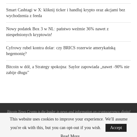
Smart Cashtagi w X: kliknij ticker i handluj krypto oraz akcjami bez
wychodzenia z feeda
Nowy podatek Box 3 w NL: państwo weźmie 36% nawet z
niespełnionych kryptowin!
Cyfrowy rubel kontra dolar: czy BRICS rozerwie amerykańską
hegemonię?
Bitcoin w dół, a Strategy spokojna: Saylor zapowiada „nawet -90% nie
zabije długu”
Bitcoin News Crypto is the leader in news and information on cryptocurrency, digital
assets and the future of money. Bitcoin News Crypto is here to help you with learning
This website uses cookies to improve your experience. We'll assume
the latest crypto news and bitcoin news.
you're ok with this, but you can opt-out if you wish.
Accept
BACK TO TOP
Read More