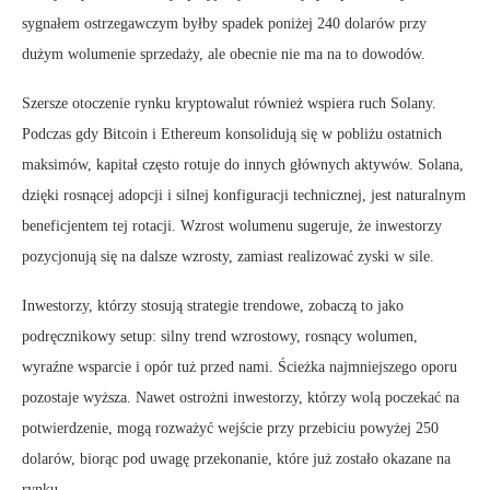
sygnałem ostrzegawczym byłby spadek poniżej 240 dolarów przy
dużym wolumenie sprzedaży, ale obecnie nie ma na to dowodów.
Szersze otoczenie rynku kryptowalut również wspiera ruch Solany.
Podczas gdy Bitcoin i Ethereum konsolidują się w pobliżu ostatnich
maksimów, kapitał często rotuje do innych głównych aktywów. Solana,
dzięki rosnącej adopcji i silnej konfiguracji technicznej, jest naturalnym
beneficjentem tej rotacji. Wzrost wolumenu sugeruje, że inwestorzy
pozycjonują się na dalsze wzrosty, zamiast realizować zyski w sile.
Inwestorzy, którzy stosują strategie trendowe, zobaczą to jako
podręcznikowy setup: silny trend wzrostowy, rosnący wolumen,
wyraźne wsparcie i opór tuż przed nami. Ścieżka najmniejszego oporu
pozostaje wyższa. Nawet ostrożni inwestorzy, którzy wolą poczekać na
potwierdzenie, mogą rozważyć wejście przy przebiciu powyżej 250
dolarów, biorąc pod uwagę przekonanie, które już zostało okazane na
rynku.