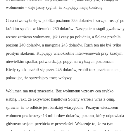
wolumenie – daje jasny sygnał, że kupujący mają kontrolę.
Cena otworzyła się w pobliżu poziomu 235 dolarów i zaczęła rosnąć po
krótkim spadku w kierunku 230 dolarów. Następnie nastąpił gwałtowny
wzrost zarówno wolumenu, jak i ceny po południu, a Solana przebiła
poziom 240 dolarów, a następnie 245 dolarów. Ruch ten nie był tylko
prostym skokiem. Kupujący wielokrotnie interweniowali przy każdym
niewielkim spadku, potwierdzając popyt na wyższych poziomach.
Kiedy rynek przebił się przez 245 dolarów, zrobił to z przekonaniem,
pokazując, że sprzedający tracą wpływy.
Wolumen ma tutaj znaczenie. Bez wolumenu wzrosty cen szybko
słabną. Fakt, że aktywność handlowa Solany wzrosła wraz z ceną,
sprawia, że to odbicie jest bardziej wiarygodne. Późnym wieczorem
wolumen przekroczył 13 miliardów dolarów, poziom, który odpowiada
głównym sesjom przebicia w przeszłości. Wskazuje to, że za tym