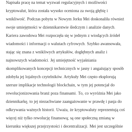
Napisała pracę na temat wyzwań regulacyjnych i możliwości
kryptowalut, która została wysoko oceniona za swoją głębię i
wnikliwość. Podczas pobytu w Nowym Jorku Mei doskonaliła również
swoje umiejętności w dziennikarstwie śledczym i analizie danych.
Kariera zawodowa Mei rozpoczęła się w jednym z wiodących źródeł
wiadomości i informacji o walutach cyfrowych. Szybko awansowała,
stając się znana z wnikliwych artykułów, dogłębnych analiz i
najnowszych wiadomości. Jej umiejętność wyjaśniania
skomplikowanych koncepcji technicznych w jasny i angażujący sposób
zdobyła jej lojalnych czytelników. Artykuły Mei często eksplorują
szersze implikacje technologii blockchain, w tym jej potencjał do
rewolucjonizowania branż poza finansami. To, co wyróżnia Mei jako
dziennikarkę, to jej niezachwiane zaangażowanie w prawdę i pasja do
odkrywania ważnych historii. Uważa, że kryptowaluty reprezentują coś
więcej niż tylko rewolucję finansową; są one społeczną zmianą w
kierunku większej przejrzystości i decentralizacji. Mei jest szczególnie