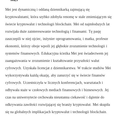
Mei jest dynamiczną i oddaną dziennikarką zajmującą się
kryptowalutami, która szybko zdobyła renomę w stale zmieniającym się
świecie kryptowalut i technologii blockchain. Mei od najmłodszych lat
rozwijała duże zainteresowanie technologią i finansami. Tę pasję
zaszczepili w niej ojciec, inżynier oprogramowania, i matka, profesor
ekonomii, którzy oboje wpoili jej głębokie zrozumienie technologii i
systemów finansowych. Edukacyjna ścieżka Mei jest świadectwem jej
zaangażowania w zrozumienie i kształtowanie przyszłości walut
cyfrowych. Uzyskała licencjat z dziennikarstwa. W trakcie studiów Mei
wykorzystywała każdą okazję, aby zanurzyć się w świecie finansów
cyfrowych. Uczestniczyła w licznych konferencjach, warsztatach i
odbywała staże w czołowych mediach finansowych i biznesowych. Jej
czas na uniwersytecie cechowała nieustanna ciekawość i dążenie do
odkrywania zawiłości rozwijającej się branży kryptowalut. Mei skupiła
się na globalnych implikacjach kryptowalut i technologii blockchain.