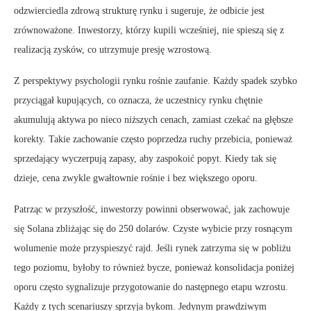
odzwierciedla zdrową strukturę rynku i sugeruje, że odbicie jest
zrównoważone. Inwestorzy, którzy kupili wcześniej, nie spieszą się z
realizacją zysków, co utrzymuje presję wzrostową.
Z perspektywy psychologii rynku rośnie zaufanie. Każdy spadek szybko
przyciągał kupujących, co oznacza, że uczestnicy rynku chętnie
akumulują aktywa po nieco niższych cenach, zamiast czekać na głębsze
korekty. Takie zachowanie często poprzedza ruchy przebicia, ponieważ
sprzedający wyczerpują zapasy, aby zaspokoić popyt. Kiedy tak się
dzieje, cena zwykle gwałtownie rośnie i bez większego oporu.
Patrząc w przyszłość, inwestorzy powinni obserwować, jak zachowuje
się Solana zbliżając się do 250 dolarów. Czyste wybicie przy rosnącym
wolumenie może przyspieszyć rajd. Jeśli rynek zatrzyma się w pobliżu
tego poziomu, byłoby to również bycze, ponieważ konsolidacja poniżej
oporu często sygnalizuje przygotowanie do następnego etapu wzrostu.
Każdy z tych scenariuszy sprzyja bykom. Jedynym prawdziwym