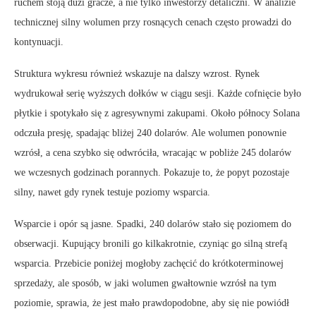
ruchem stoją duzi gracze, a nie tylko inwestorzy detaliczni. W analizie
technicznej silny wolumen przy rosnących cenach często prowadzi do
kontynuacji.
Struktura wykresu również wskazuje na dalszy wzrost. Rynek
wydrukował serię wyższych dołków w ciągu sesji. Każde cofnięcie było
płytkie i spotykało się z agresywnymi zakupami. Około północy Solana
odczuła presję, spadając bliżej 240 dolarów. Ale wolumen ponownie
wzrósł, a cena szybko się odwróciła, wracając w pobliże 245 dolarów
we wczesnych godzinach porannych. Pokazuje to, że popyt pozostaje
silny, nawet gdy rynek testuje poziomy wsparcia.
Wsparcie i opór są jasne. Spadki, 240 dolarów stało się poziomem do
obserwacji. Kupujący bronili go kilkakrotnie, czyniąc go silną strefą
wsparcia. Przebicie poniżej mogłoby zachęcić do krótkoterminowej
sprzedaży, ale sposób, w jaki wolumen gwałtownie wzrósł na tym
poziomie, sprawia, że jest mało prawdopodobne, aby się nie powiódł