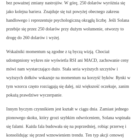
bez poważnej zmiany nastrojów. W górę, 250 dolarów wyróżnia się
jako kolejna bariera. Znajduje się tuż powyżej obecnego zakresu
handlowego i reprezentuje psychologiczną okrągłą liczbę. Jeśli Solana
przebije się przez 250 dolarów przy dużym wolumenie, otworzy to
drogę do 260 dolarów i wyżej.
Wskaźniki momentum są zgodne z tą byczą wizją. Chociaż
udostępniony wykres nie wyświetla RSI ani MACD, zachowanie ceny
mówi nam wystarczająco dużo. Stała seria wyższych szczytów i
wyższych dołków wskazuje na momentum na korzyść byków. Rynki w
tym wzorcu często rozciągają się dalej, niż większość oczekuje, zanim
pokażą prawdziwe wyczerpanie.
Innym byczym czynnikiem jest kształt w ciągu dnia. Zamiast jednego
pionowego skoku, który grozi szybkim odwróceniem, Solana wspinała
się falami. Każda fala budowała się na poprzedniej, robiąc przerwę i
konsolidując się przed wznowieniem trendu. Ten typ akcji cenowej