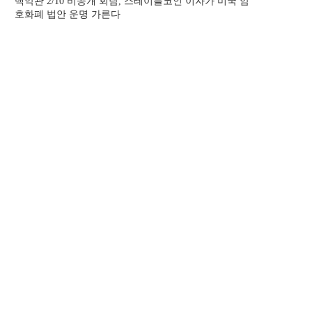
백악관 2/10 비공개 회담, 스테이블코인 이자가 미국 암
호화폐 법안 운명 가른다