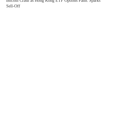
Bitcoin Crash as Hong Kong ETF Options Panic Sparks
Sell-Off