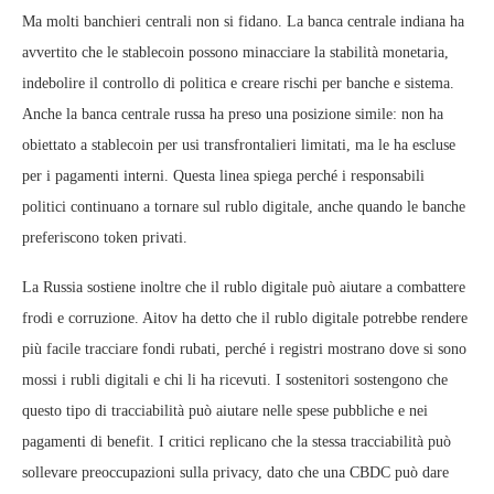
Ma molti banchieri centrali non si fidano. La banca centrale indiana ha
avvertito che le stablecoin possono minacciare la stabilità monetaria,
indebolire il controllo di politica e creare rischi per banche e sistema.
Anche la banca centrale russa ha preso una posizione simile: non ha
obiettato a stablecoin per usi transfrontalieri limitati, ma le ha escluse
per i pagamenti interni. Questa linea spiega perché i responsabili
politici continuano a tornare sul rublo digitale, anche quando le banche
preferiscono token privati.
La Russia sostiene inoltre che il rublo digitale può aiutare a combattere
frodi e corruzione. Aitov ha detto che il rublo digitale potrebbe rendere
più facile tracciare fondi rubati, perché i registri mostrano dove si sono
mossi i rubli digitali e chi li ha ricevuti. I sostenitori sostengono che
questo tipo di tracciabilità può aiutare nelle spese pubbliche e nei
pagamenti di benefit. I critici replicano che la stessa tracciabilità può
sollevare preoccupazioni sulla privacy, dato che una CBDC può dare