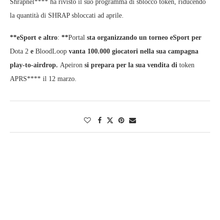
Shrapnel**** ha rivisto il suo programma di sblocco token, riducendo
la quantità di SHRAP sbloccati ad aprile.
**eSport e altro
:
**
Portal
sta organizzando un torneo eSport per
Dota 2
e
BloodLoop
vanta 100.000 giocatori nella sua campagna
play-to-airdrop.
Apeiron
si prepara per la sua vendita di
token
APRS**** il 12 marzo.