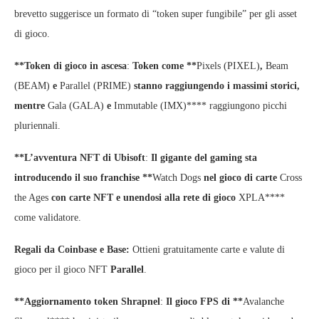
brevetto suggerisce un formato di “token super fungibile” per gli asset
di gioco.
**Token di gioco in ascesa
:
Token come **
Pixels (PIXEL)
,
Beam
(BEAM)
e
Parallel (PRIME)
stanno raggiungendo i massimi storici,
mentre
Gala (GALA)
e
Immutable (IMX)**** raggiungono picchi
pluriennali.
**L’avventura NFT di Ubisoft
:
Il gigante del gaming sta
introducendo il suo franchise **
Watch Dogs
nel gioco di carte
Cross
the Ages
con carte NFT e unendosi alla rete di gioco
XPLA****
come validatore.
Regali da Coinbase e Base:
Ottieni gratuitamente carte e valute di
gioco per il gioco NFT
Parallel
.
**Aggiornamento token Shrapnel
:
Il gioco FPS di **
Avalanche