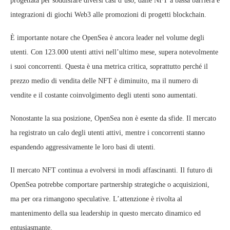
progettata per soddisfare diversi casi d’uso, dalle NFT a bassa barriera e
integrazioni di giochi Web3 alle promozioni di progetti blockchain.
È importante notare che OpenSea è ancora leader nel volume degli
utenti. Con 123.000 utenti attivi nell’ultimo mese, supera notevolmente
i suoi concorrenti. Questa è una metrica critica, soprattutto perché il
prezzo medio di vendita delle NFT è diminuito, ma il numero di
vendite e il costante coinvolgimento degli utenti sono aumentati.
Nonostante la sua posizione, OpenSea non è esente da sfide. Il mercato
ha registrato un calo degli utenti attivi, mentre i concorrenti stanno
espandendo aggressivamente le loro basi di utenti.
Il mercato NFT continua a evolversi in modi affascinanti. Il futuro di
OpenSea potrebbe comportare partnership strategiche o acquisizioni,
ma per ora rimangono speculative. L’attenzione è rivolta al
mantenimento della sua leadership in questo mercato dinamico ed
entusiasmante.