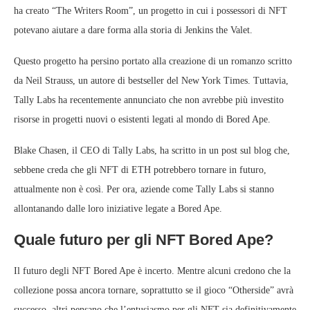
ha creato “The Writers Room”, un progetto in cui i possessori di NFT
potevano aiutare a dare forma alla storia di Jenkins the Valet.
Questo progetto ha persino portato alla creazione di un romanzo scritto
da Neil Strauss, un autore di bestseller del New York Times. Tuttavia,
Tally Labs ha recentemente annunciato che non avrebbe più investito
risorse in progetti nuovi o esistenti legati al mondo di Bored Ape.
Blake Chasen, il CEO di Tally Labs, ha scritto in un post sul blog che,
sebbene creda che gli NFT di ETH potrebbero tornare in futuro,
attualmente non è così. Per ora, aziende come Tally Labs si stanno
allontanando dalle loro iniziative legate a Bored Ape.
Quale futuro per gli NFT Bored Ape?
Il futuro degli NFT Bored Ape è incerto. Mentre alcuni credono che la
collezione possa ancora tornare, soprattutto se il gioco “Otherside” avrà
successo, altri pensano che l’entusiasmo per gli NFT sia definitivamente