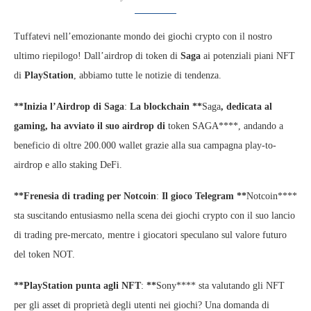
Tuffatevi nell’emozionante mondo dei giochi crypto con il nostro
ultimo riepilogo! Dall’airdrop di token di
Saga
ai potenziali piani NFT
di
PlayStation
, abbiamo tutte le notizie di tendenza.
**Inizia l’Airdrop di Saga
:
La blockchain **
Saga
, dedicata al
gaming, ha avviato il suo airdrop di
token SAGA****, andando a
beneficio di oltre 200.000 wallet grazie alla sua campagna play-to-
airdrop e allo staking DeFi.
**Frenesia di trading per Notcoin
:
Il gioco Telegram **
Notcoin****
sta suscitando entusiasmo nella scena dei giochi crypto con il suo lancio
di trading pre-mercato, mentre i giocatori speculano sul valore futuro
del token NOT.
**PlayStation punta agli NFT
:
**
Sony**** sta valutando gli NFT
per gli asset di proprietà degli utenti nei giochi? Una domanda di