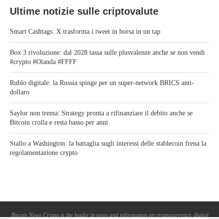
Ultime notizie sulle criptovalute
Smart Cashtags: X trasforma i tweet in borsa in un tap
Box 3 rivoluzione: dal 2028 tassa sulle plusvalenze anche se non vendi
#crypto #Olanda #FFFF
Rublo digitale: la Russia spinge per un super-network BRICS anti-
dollaro
Saylor non trema: Strategy pronta a rifinanziare il debito anche se
Bitcoin crolla e resta basso per anni
Stallo a Washington: la battaglia sugli interessi delle stablecoin frena la
regolamentazione crypto
Bitcoin News Crypto is the leader in news and information on cryptocurrency, digital