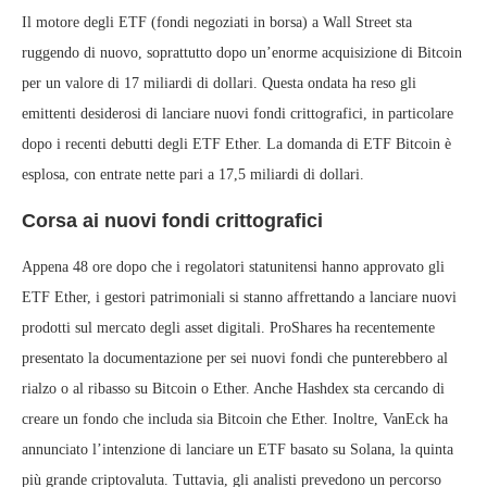
Il motore degli ETF (fondi negoziati in borsa) a Wall Street sta
ruggendo di nuovo, soprattutto dopo un’enorme acquisizione di Bitcoin
per un valore di 17 miliardi di dollari. Questa ondata ha reso gli
emittenti desiderosi di lanciare nuovi fondi crittografici, in particolare
dopo i recenti debutti degli ETF Ether. La domanda di ETF Bitcoin è
esplosa, con entrate nette pari a 17,5 miliardi di dollari.
Corsa ai nuovi fondi crittografici
Appena 48 ore dopo che i regolatori statunitensi hanno approvato gli
ETF Ether, i gestori patrimoniali si stanno affrettando a lanciare nuovi
prodotti sul mercato degli asset digitali. ProShares ha recentemente
presentato la documentazione per sei nuovi fondi che punterebbero al
rialzo o al ribasso su Bitcoin o Ether. Anche Hashdex sta cercando di
creare un fondo che includa sia Bitcoin che Ether. Inoltre, VanEck ha
annunciato l’intenzione di lanciare un ETF basato su Solana, la quinta
più grande criptovaluta. Tuttavia, gli analisti prevedono un percorso