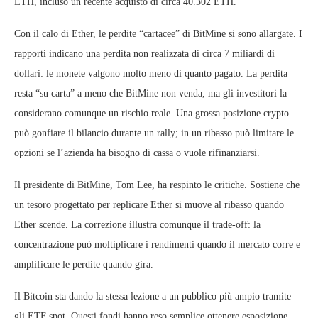
ETH, incluso un recente acquisto di circa 40.302 ETH.
Con il calo di Ether, le perdite “cartacee” di BitMine si sono allargate. I
rapporti indicano una perdita non realizzata di circa 7 miliardi di
dollari: le monete valgono molto meno di quanto pagato. La perdita
resta “su carta” a meno che BitMine non venda, ma gli investitori la
considerano comunque un rischio reale. Una grossa posizione crypto
può gonfiare il bilancio durante un rally; in un ribasso può limitare le
opzioni se l’azienda ha bisogno di cassa o vuole rifinanziarsi.
Il presidente di BitMine, Tom Lee, ha respinto le critiche. Sostiene che
un tesoro progettato per replicare Ether si muove al ribasso quando
Ether scende. La correzione illustra comunque il trade-off: la
concentrazione può moltiplicare i rendimenti quando il mercato corre e
amplificare le perdite quando gira.
Il Bitcoin sta dando la stessa lezione a un pubblico più ampio tramite
gli ETF spot. Questi fondi hanno reso semplice ottenere esposizione