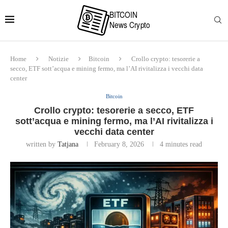
Home
Notizie
Bitcoin
Crollo crypto: tesorerie a
secco, ETF sott’acqua e mining fermo, ma l’AI rivitalizza i vecchi data
center
Bitcoin
Crollo crypto: tesorerie a secco, ETF
sott’acqua e mining fermo, ma l’AI rivitalizza i
vecchi data center
written by
Tatjana
February 8, 2026
4 minutes read