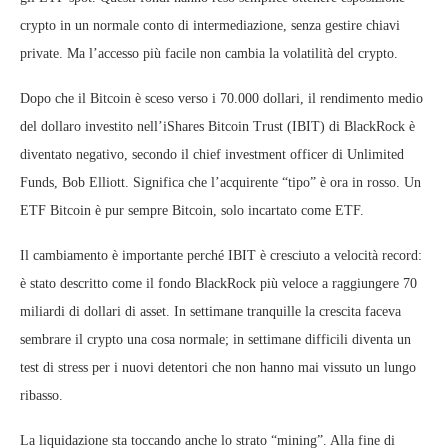
crypto in un normale conto di intermediazione, senza gestire chiavi
private. Ma l’accesso più facile non cambia la volatilità del crypto.
Dopo che il Bitcoin è sceso verso i 70.000 dollari, il rendimento medio
del dollaro investito nell’iShares Bitcoin Trust (IBIT) di BlackRock è
diventato negativo, secondo il chief investment officer di Unlimited
Funds, Bob Elliott. Significa che l’acquirente “tipo” è ora in rosso. Un
ETF Bitcoin è pur sempre Bitcoin, solo incartato come ETF.
Il cambiamento è importante perché IBIT è cresciuto a velocità record:
è stato descritto come il fondo BlackRock più veloce a raggiungere 70
miliardi di dollari di asset. In settimane tranquille la crescita faceva
sembrare il crypto una cosa normale; in settimane difficili diventa un
test di stress per i nuovi detentori che non hanno mai vissuto un lungo
ribasso.
La liquidazione sta toccando anche lo strato “mining”. Alla fine di