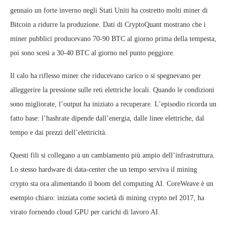
gennaio un forte inverno negli Stati Uniti ha costretto molti miner di
Bitcoin a ridurre la produzione. Dati di CryptoQuant mostrano che i
miner pubblici producevano 70-90 BTC al giorno prima della tempesta,
poi sono scesi a 30-40 BTC al giorno nel punto peggiore.
Il calo ha riflesso miner che riducevano carico o si spegnevano per
alleggerire la pressione sulle reti elettriche locali. Quando le condizioni
sono migliorate, l’output ha iniziato a recuperare. L’episodio ricorda un
fatto base: l’hashrate dipende dall’energia, dalle linee elettriche, dal
tempo e dai prezzi dell’elettricità.
Questi fili si collegano a un cambiamento più ampio dell’infrastruttura.
Lo stesso hardware di data-center che un tempo serviva il mining
crypto sta ora alimentando il boom del computing AI. CoreWeave è un
esempio chiaro: iniziata come società di mining crypto nel 2017, ha
virato fornendo cloud GPU per carichi di lavoro AI.