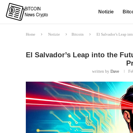
Notizie
Bitc
Home
Notizie
Bitcoin
El Salvador’s Leap int
El Salvador’s Leap into the Fu
P
written by
Dave
Fe