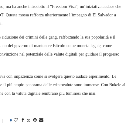
vo, ma ha anche introdotto il “Freedom Visa”, un’iniziativa audace che
SDT. Questa mossa rafforza ulteriormente l’impegno di El Salvador a
i.
 riduzione dei crimini delle gang, rafforzando la sua popolarità e il
Il piano del governo di mantenere Bitcoin come moneta legale, come
nvinzione nel potenziale delle valute digitali per guidare il progresso
erva con impazienza come si svolgerà questo audace esperimento. Le
ca e il più ampio panorama delle criptovalute sono immense. Con Bukele al
one con la valuta digitale sembrano più luminosi che mai.
0