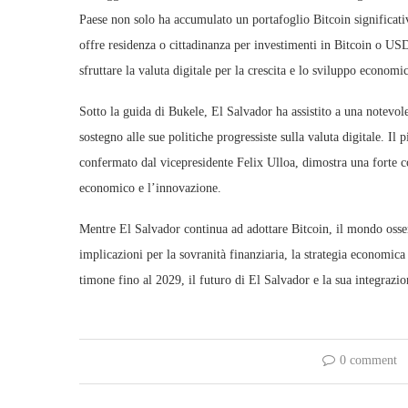
Paese non solo ha accumulato un portafoglio Bitcoin significati
offre residenza o cittadinanza per investimenti in Bitcoin o U
sfruttare la valuta digitale per la crescita e lo sviluppo economic
Sotto la guida di Bukele, El Salvador ha assistito a una notevole
sostegno alle sue politiche progressiste sulla valuta digitale. 
confermato dal vicepresidente Felix Ulloa, dimostra una forte co
economico e l’innovazione.
Mentre El Salvador continua ad adottare Bitcoin, il mondo oss
implicazioni per la sovranità finanziaria, la strategia economi
timone fino al 2029, il futuro di El Salvador e la sua integrazi
0 comment