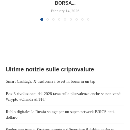
BORSA...
February 14, 2026
Ultime notizie sulle criptovalute
Smart Cashtags: X trasforma i tweet in borsa in un tap
Box 3 rivoluzione: dal 2028 tassa sulle plusvalenze anche se non vendi
#crypto #Olanda #FFFF
Rublo digitale: la Russia spinge per un super-network BRICS anti-
dollaro
Saylor non trema: Strategy pronta a rifinanziare il debito anche se