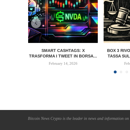
SMART CASHTAGS: X
BOX 3 RIV
TRASFORMA I TWEET IN BORSA...
TASSA SUL
February 14, 2026
Feb
Bitcoin News Crypto is the leader in news and information on c