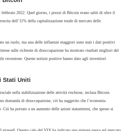
 Bitcoin
febbraio 2022. Quel giorno, i prezzi di Bitcoin erano saliti di oltre il
rescita dell’11% della capitalizzazione totale di mercato delle
to un ruolo, ma una delle influenze maggiori sono stati i dati positivi
itense sulle richieste di disoccupazione ha mostrato risultati migliori del
bile recessione. Queste notizie positive hanno dato agli investitori
 Stati Uniti
uciale nella stabilizzazione delle attività rischiose, inclusa Bitcoin.
ano domanda di disoccupazione, ciò ha suggerito che l’economia
. Ciò ha portato a un aumento delle azioni statunitensi, che spesso si
23 giovedì. Questo calo del VIX ha indicato una minore paura sul mercato,