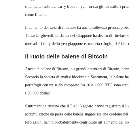
smantellamento dei carry trade in yen, in cui gli investitori pren
come Bitcoin.
L’aumento dei tassi di interesse ha anche sollevato preoccupazio
Tuttavia, giovedì, la Banca del Giappone ha deciso di rinviare ul
mercati. Il rally dello yen giapponese, moneta rifugio, si è blocc
Il ruolo delle balene di Bitcoin
Anche le balene di Bitcoin, o i grandi detentori di Bitcoin, han
Secondo la società di analisi blockchain Santiment, le balene ha
portafogli con un saldo compreso tra 10 e 1.000 BTC sono stati 
i 50.000 dollari.
Santiment ha riferito che il 5 e il 6 agosto hanno registrato il li
accumulazione da parte delle balene suggerisce che credono nel 
loro azioni hanno probabilmente contribuito all’aumento dei pr