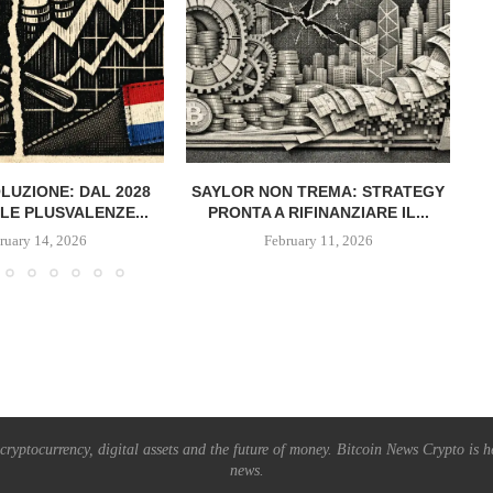
OLUZIONE: DAL 2028
SAYLOR NON TREMA: STRATEGY
LE PLUSVALENZE...
PRONTA A RIFINANZIARE IL...
ruary 14, 2026
February 11, 2026
ryptocurrency, digital assets and the future of money. Bitcoin News Crypto is he
news.