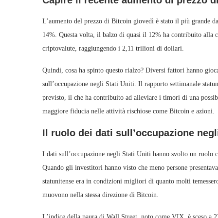
Capire il recente aumento di prezzo di
L’aumento del prezzo di Bitcoin giovedì è stato il più grande da 
14%. Questa volta, il balzo di quasi il 12% ha contribuito alla c
criptovalute, raggiungendo i 2,11 trilioni di dollari.
Quindi, cosa ha spinto questo rialzo? Diversi fattori hanno gioca
sull’occupazione negli Stati Uniti. Il rapporto settimanale statun
previsto, il che ha contribuito ad alleviare i timori di una possi
maggiore fiducia nelle attività rischiose come Bitcoin e azioni.
Il ruolo dei dati sull’occupazione negli
I dati sull’occupazione negli Stati Uniti hanno svolto un ruolo cr
Quando gli investitori hanno visto che meno persone presentav
statunitense era in condizioni migliori di quanto molti temessero
muovono nella stessa direzione di Bitcoin.
L’indice della paura di Wall Street, noto come VIX, è sceso a 