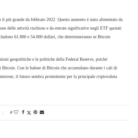
o il più grande da febbraio 2022. Questo aumento è stato alimentato da
ione delle attività rischiose e da entrate significative negli ETF quotati
 includono 61.800 e 54.000 dollari, che determineranno se Bitcoin
ioni geopolitiche e le politiche della Federal Reserve, poiché
i Bitcoin. Con le balene di Bitcoin che accumulano durante i cali di
interesse, il futuro sembra promettente per la principale criptovaluta
0