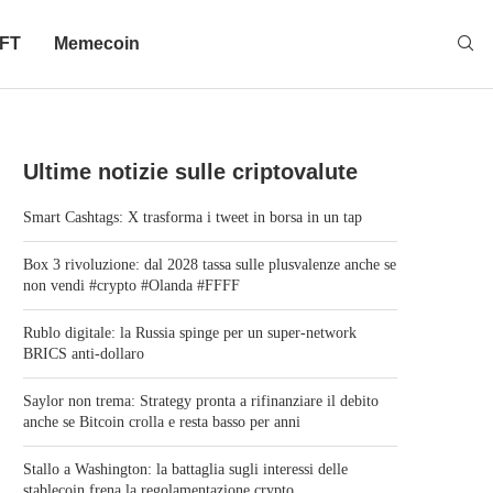
FT
Memecoin
Ultime notizie sulle criptovalute
Smart Cashtags: X trasforma i tweet in borsa in un tap
Box 3 rivoluzione: dal 2028 tassa sulle plusvalenze anche se
non vendi #crypto #Olanda #FFFF
Rublo digitale: la Russia spinge per un super-network
BRICS anti-dollaro
Saylor non trema: Strategy pronta a rifinanziare il debito
anche se Bitcoin crolla e resta basso per anni
Stallo a Washington: la battaglia sugli interessi delle
stablecoin frena la regolamentazione crypto