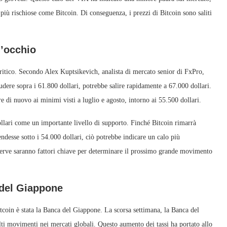
tà più rischiose come Bitcoin. Di conseguenza, i prezzi di Bitcoin sono saliti
.
d’occhio
ritico. Secondo Alex Kuptsikevich, analista di mercato senior di FxPro,
hiudere sopra i 61.800 dollari, potrebbe salire rapidamente a 67.000 dollari.
re di nuovo ai minimi visti a luglio e agosto, intorno ai 55.500 dollari.
ari come un importante livello di supporto. Finché Bitcoin rimarrà
endesse sotto i 54.000 dollari, ciò potrebbe indicare un calo più
 Reserve saranno fattori chiave per determinare il prossimo grande movimento
 del Giappone
itcoin è stata la Banca del Giappone. La scorsa settimana, la Banca del
lti movimenti nei mercati globali. Questo aumento dei tassi ha portato allo