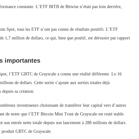
erformance constante. L’ETF BITB de Bitwise n’était pas loin derrière,
oin Spot, tous les ETF n’ont pas connu de résultats positifs. L’ETF
,7 million de dollars, ce qui, bien que positif, est dérisoire par rapport
es importantes
Spot, l’ETF GBTC de Grayscale a connu une réalité différente. Le 16
lions de dollars. Cette sortie s’ajoute aux sorties totales déjà
 depuis sa création.
reux investisseurs choisissant de transférer leur capital vers d’autres
ant de noter que l’ETF Bitcoin Mini Trust de Grayscale est resté stable.
t son entrée nette totale depuis son lancement à 288 millions de dollars.
ipal produit GBTC de Grayscale.