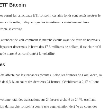
ETF Bitcoin
es parmi les principaux ETF Bitcoin, certains fonds sont restés neutres le
u sortie nette, indiquant que les investisseurs maintiennent leurs
emble se corrige.
urs attendent de voir comment le marché évolue avant de faire de nouveaux
sant désormais la barre des 17,3 milliards de dollars, il est clair qu’il
e le marché est confronté à la volatilité.
es
é affecté par les tendances récentes. Selon les données de CoinGecko, la
 de 0,3 % au cours des dernières 24 heures, s’établissant à 2,17 billions
e volume total des transactions sur 24 heures a chuté de 24 %, oscillant
ction du marché, Bitcoin a connu une augmentation de 2 % au cours des