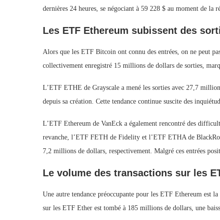
dernières 24 heures, se négociant à 59 228 $ au moment de la r
Les ETF Ethereum subissent des sort
Alors que les ETF Bitcoin ont connu des entrées, on ne peut p
collectivement enregistré 15 millions de dollars de sorties, mar
L’ETF ETHE de Grayscale a mené les sorties avec 27,7 millions d
depuis sa création. Cette tendance continue suscite des inquiétud
L’ETF Ethereum de VanEck a également rencontré des difficultés
revanche, l’ETF FETH de Fidelity et l’ETF ETHA de BlackRock on
7,2 millions de dollars, respectivement. Malgré ces entrées pos
Le volume des transactions sur les E
Une autre tendance préoccupante pour les ETF Ethereum est la b
sur les ETF Ether est tombé à 185 millions de dollars, une baisse