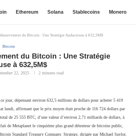
oin
Ethereum
Solana
Stablecoins
Monero
Massivement du Bitcoin : Une Stratégie Audacieuse à 632,5M$
Bitcoin
ment du Bitcoin : Une Stratégie
use à 632,5M$
ptember 22, 2025
2 minutes read
à ce jour, dépensant environ 632,5 millions de dollars pour acheter 5 419
hat lundi, affirmant que le prix moyen était proche de 116 724 dollars par
 total de 25 555 BTC, d’une valeur d’environ 2,71 milliards de dollars, à
fait de Metaplanet le cinquième plus grand détenteur de bitcoins public,
 Bitcoin Standard Treasury Company. Strategy, dirigée par Michael Saylor,