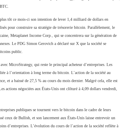
5 BTC.
lus tôt ce mois-ci son intention de lever 1,4 milliard de dollars en
sés pour construire sa stratégie de trésorerie bitcoin. Parallèlement, le
caine, Metaplanet Income Corp., qui se concentrera sur la génération de
 connexes. Le PDG Simon Gerovich a déclaré sur X que la société se
itcoins public.
avec MicroStrategy, qui reste le principal acheteur d’entreprises. Les
ée à l’orientation à long terme du bitcoin. L’action de la société au
ce, et a baissé de 27,5 % au cours du mois dernier. Malgré cela, elle est
Les actions négociées aux États-Unis ont clôturé à 4,09 dollars vendredi,
eprises publiques se tournent vers le bitcoin dans le cadre de leurs
ssé ceux de Bullish, et son lancement aux États-Unis laisse entrevoir un
oins d’entreprises. L’évolution du cours de l’action de la société reflète à