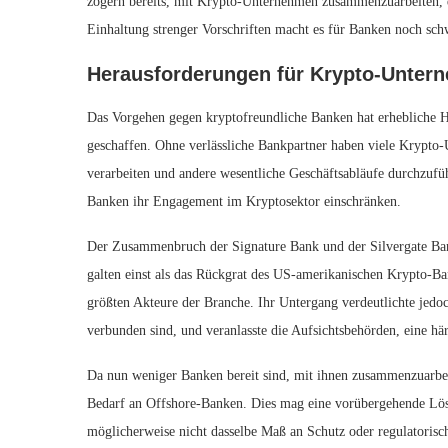
zögern bereits, mit Krypto-Unternehmen zusammenzuarbeiten, d
Einhaltung strenger Vorschriften macht es für Banken noch sch
Herausforderungen für Krypto-Unter
Das Vorgehen gegen kryptofreundliche Banken hat erhebliche He
geschaffen. Ohne verlässliche Bankpartner haben viele Krypto
verarbeiten und andere wesentliche Geschäftsabläufe durchzufü
Banken ihr Engagement im Kryptosektor einschränken.
Der Zusammenbruch der Signature Bank und der Silvergate Ban
galten einst als das Rückgrat des US-amerikanischen Krypto-Ba
größten Akteure der Branche. Ihr Untergang verdeutlichte jed
verbunden sind, und veranlasste die Aufsichtsbehörden, eine h
Da nun weniger Banken bereit sind, mit ihnen zusammenzuarbei
Bedarf an Offshore-Banken. Dies mag eine vorübergehende Lösu
möglicherweise nicht dasselbe Maß an Schutz oder regulatorisch