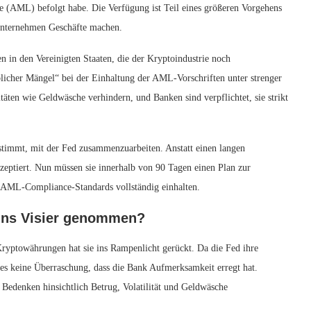
(AML) befolgt habe. Die Verfügung ist Teil eines größeren Vorgehens
Unternehmen Geschäfte machen.
n in den Vereinigten Staaten, die der Kryptoindustrie noch
eblicher Mängel“ bei der Einhaltung der AML-Vorschriften unter strenger
täten wie Geldwäsche verhindern, und Banken sind verpflichtet, sie strikt
stimmt, mit der Fed zusammenzuarbeiten. Anstatt einen langen
kzeptiert. Nun müssen sie innerhalb von 90 Tagen einen Plan zur
e AML-Compliance-Standards vollständig einhalten.
ins Visier genommen?
yptowährungen hat sie ins Rampenlicht gerückt. Da die Fed ihre
 es keine Überraschung, dass die Bank Aufmerksamkeit erregt hat.
Bedenken hinsichtlich Betrug, Volatilität und Geldwäsche