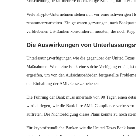
Entscheidung betraf mehrere hochkarätige Kunden, darunter di
Viele Krypto-Unternehmen stehen nun vor einer schwierigen Her
zusammenzuarbeiten. Einige waren gezwungen, nach Bankpartne
verbliebenen US-Banken konsolidieren mussten, die noch Kryp
Die Auswirkungen von Unterlassungs
Unterlassungsverfügungen wie die gegenüber der United Texas 
Maßnahmen. Wenn eine Bank eine solche Verfügung erhält, ist s
ergreifen, um von den Aufsichtsbehörden festgestellte Problem
der Einhaltung der AML-Gesetze beheben.
Die Führung der Bank muss innerhalb von 90 Tagen einen detaill
wird darlegen, wie die Bank ihre AML-Compliance verbessern u
auftreten. Die Nichtbefolgung dieses Plans könnte zu noch stre
Für kryptofreundliche Banken wie die United Texas Bank kann 