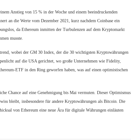
t einem Anstieg von 15 % in der Woche und einem beeindruckenden
nnert an die Werte vom Dezember 2021, kurz nachdem Coinbase ein
 reibungslos, da Ethereum inmitten der Turbulenzen auf dem Kryptomarkt
ehmen musste.
strend, wobei der GM 30 Index, der die 30 wichtigsten Kryptowährungen
mpenlicht auf die USA gerichtet, wo große Unternehmen wie Fidelity,
thereum-ETF in den Ring geworfen haben, was auf einen optimistischen
ebliche Chance auf eine Genehmigung bis Mai vermuten. Dieser Optimismus
wiss bleibt, insbesondere für andere Kryptowährungen als Bitcoin. Die
icksal von Ethereum eine neue Ära für digitale Währungen einläuten