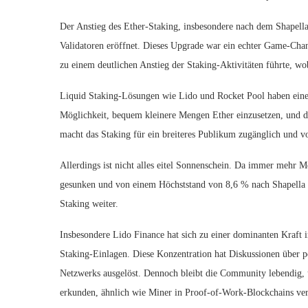
Der Anstieg des Ether-Staking, insbesondere nach dem Shapell
Validatoren eröffnet. Dieses Upgrade war ein echter Game-Chang
zu einem deutlichen Anstieg der Staking-Aktivitäten führte, w
Liquid Staking-Lösungen wie Lido und Rocket Pool haben eine e
Möglichkeit, bequem kleinere Mengen Ether einzusetzen, und di
macht das Staking für ein breiteres Publikum zugänglich und vo
Allerdings ist nicht alles eitel Sonnenschein. Da immer mehr 
gesunken und von einem Höchststand von 8,6 % nach Shapella au
Staking weiter.
Insbesondere Lido Finance hat sich zu einer dominanten Kraft i
Staking-Einlagen. Diese Konzentration hat Diskussionen über p
Netzwerks ausgelöst. Dennoch bleibt die Community lebendig, u
erkunden, ähnlich wie Miner in Proof-of-Work-Blockchains ve