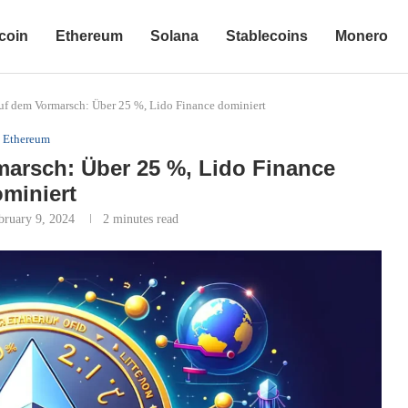
coin
Ethereum
Solana
Stablecoins
Monero
uf dem Vormarsch: Über 25 %, Lido Finance dominiert
Ethereum
marsch: Über 25 %, Lido Finance
miniert
bruary 9, 2024
2 minutes read