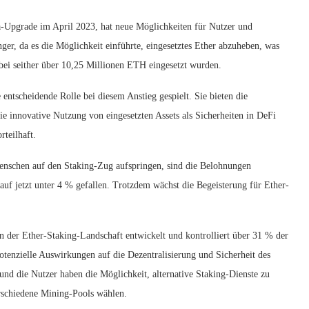
a-Upgrade im April 2023, hat neue Möglichkeiten für Nutzer und
er, da es die Möglichkeit einführte, eingesetztes Ether abzuheben, was
obei seither über 10,25 Millionen ETH eingesetzt wurden.
ntscheidende Rolle bei diesem Anstieg gespielt. Sie bieten die
e innovative Nutzung von eingesetzten Assets als Sicherheiten in DeFi
rteilhaft.
Menschen auf den Staking-Zug aufspringen, sind die Belohnungen
f jetzt unter 4 % gefallen. Trotzdem wächst die Begeisterung für Ether-
n der Ether-Staking-Landschaft entwickelt und kontrolliert über 31 % der
otenzielle Auswirkungen auf die Dezentralisierung und Sicherheit des
nd die Nutzer haben die Möglichkeit, alternative Staking-Dienste zu
rschiedene Mining-Pools wählen.