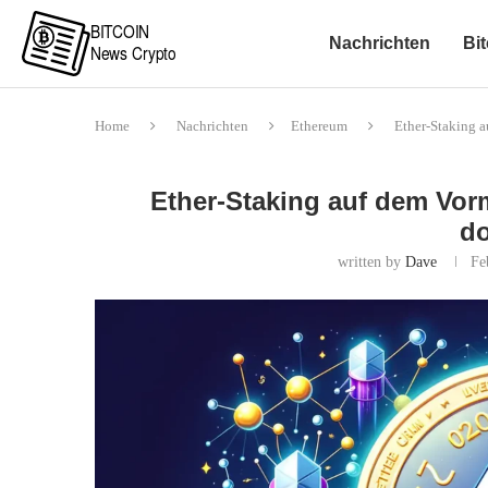
Nachrichten
Bit
Home
Nachrichten
Ethereum
Ether-Staking a
Ether-Staking auf dem Vor
do
written by
Dave
Fe