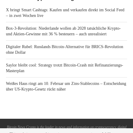
X bringt Smart Cashtags: Kaufen und verkaufen direkt im Social Feed
– in zwei Wochen live
Box-3-Revolution: Niederlande wollen ab 2028 tatsächliche Krypto-
und Aktien-Gewinne mit 36 % besteuern – auch unrealisiert
Digitaler Rubel: Russlands Bitcoin-Alternative für BRICS-Revolution
ohne Dollar
Saylor bleibt cool: Strategy trotzt Bitcoin-Crash mit Refinanzierungs-
Masterplan
Weißes Haus ringt am 10. Februar um Zins-Stablecoins – Entscheidung
über US-Krypto-Gesetz rückt näher
Bitcoin News Crypto is the leader in news and information on cryptocurrency, digital
assets and the future of money. Bitcoin News Crypto is here to help you with learning