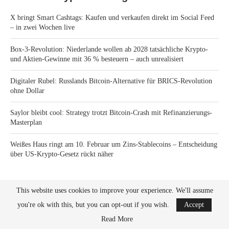
X bringt Smart Cashtags: Kaufen und verkaufen direkt im Social Feed
– in zwei Wochen live
Box-3-Revolution: Niederlande wollen ab 2028 tatsächliche Krypto-
und Aktien-Gewinne mit 36 % besteuern – auch unrealisiert
Digitaler Rubel: Russlands Bitcoin-Alternative für BRICS-Revolution
ohne Dollar
Saylor bleibt cool: Strategy trotzt Bitcoin-Crash mit Refinanzierungs-
Masterplan
Weißes Haus ringt am 10. Februar um Zins-Stablecoins – Entscheidung
über US-Krypto-Gesetz rückt näher
This website uses cookies to improve your experience. We'll assume
you're ok with this, but you can opt-out if you wish.
Accept
Read More
Bitcoin News Crypto is the leader in news and information on cryptocurrency, digital
assets and the future of money. Bitcoin News Crypto is here to help you with learning