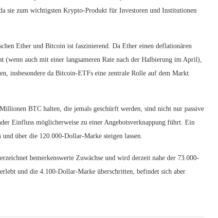
 da sie zum wichtigsten Krypto-Produkt für Investoren und Institutionen
chen Ether und Bitcoin ist faszinierend. Da Ether einen deflationären
t (wenn auch mit einer langsameren Rate nach der Halbierung im April),
ben, insbesondere da Bitcoin-ETFs eine zentrale Rolle auf dem Markt
 Millionen BTC halten, die jemals geschürft werden, sind nicht nur passive
nder Einfluss möglicherweise zu einer Angebotsverknappung führt. Ein
n und über die 120.000-Dollar-Marke steigen lassen.
 verzeichnet bemerkenswerte Zuwächse und wird derzeit nahe der 73.000-
rlebt und die 4.100-Dollar-Marke überschritten, befindet sich aber