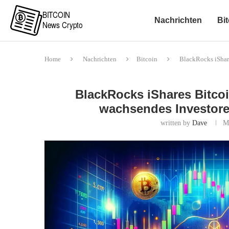
Nachrichten
Bit
Home
Nachrichten
Bitcoin
BlackRocks iShare
BlackRocks iShares Bitcoi
wachsendes Investore
written by
Dave
M