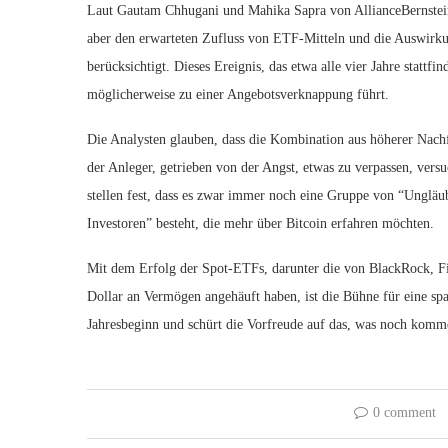
Laut Gautam Chhugani und Mahika Sapra von AllianceBernstein 
aber den erwarteten Zufluss von ETF-Mitteln und die Auswirku
berücksichtigt. Dieses Ereignis, das etwa alle vier Jahre stattf
möglicherweise zu einer Angebotsverknappung führt.
Die Analysten glauben, dass die Kombination aus höherer Nac
der Anleger, getrieben von der Angst, etwas zu verpassen, vers
stellen fest, dass es zwar immer noch eine Gruppe von “Ungläub
Investoren” besteht, die mehr über Bitcoin erfahren möchten.
Mit dem Erfolg der Spot-ETFs, darunter die von BlackRock, Fid
Dollar an Vermögen angehäuft haben, ist die Bühne für eine spa
Jahresbeginn und schürt die Vorfreude auf das, was noch komm
0 comment