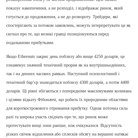
показує накопичення, а не розподіл, і відображає ринок, який
готується до продовження, а не до розвороту. Трейдери, які
спостерігають за потоком замовлень, можуть інтерпретувати це як
сигнал про те, що великі гравці позиціонуються перед
подальшими прибутками.
Якщо Ethereum закриє день поблизу або вище 4250 доларів, це
ознаменує значний технічний прорив як на внутрішньоденних,
так і на денних часових рамках. Наступний психологічний і
технічний бар’єр знаходиться поблизу 4300 доларів, а потім 4400
доларів. Ці рівні збігаються з попередніми максимумами коливань
і цілями відкату Фібоначчі, що робить їх природними областями
для короткострокового отримання прибутку. Однак поточна сила
ралі та широка участь свідчать про те, що ринок може
протестувати вищі зони раніше, ніж очікувалося. Відсутність
різких свічок відхилення або сплесків обсягу на вершині натякає