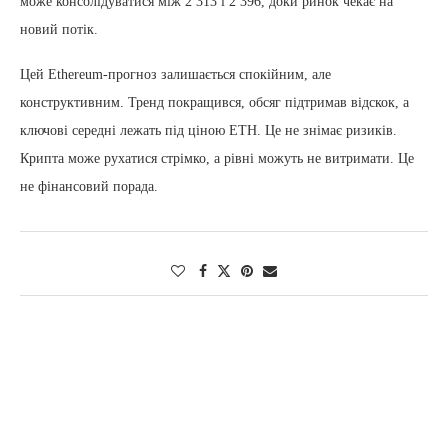
може консолідуватися між 2 313 і 2 396, доки ринок чекає на
новий потік.
Цей Ethereum-прогноз залишається спокійним, але
конструктивним. Тренд покращився, обсяг підтримав відскок, а
ключові середні лежать під ціною ETH. Це не знімає ризиків.
Крипта може рухатися стрімко, а рівні можуть не витримати. Це
не фінансовий порада.