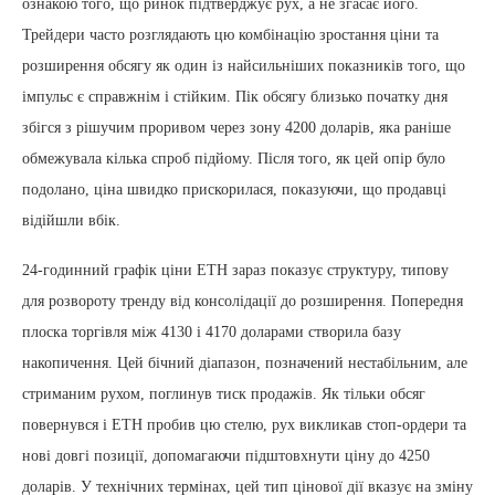
ознакою того, що ринок підтверджує рух, а не згасає його.
Трейдери часто розглядають цю комбінацію зростання ціни та
розширення обсягу як один із найсильніших показників того, що
імпульс є справжнім і стійким. Пік обсягу близько початку дня
збігся з рішучим проривом через зону 4200 доларів, яка раніше
обмежувала кілька спроб підйому. Після того, як цей опір було
подолано, ціна швидко прискорилася, показуючи, що продавці
відійшли вбік.
24-годинний графік ціни ETH зараз показує структуру, типову
для розвороту тренду від консолідації до розширення. Попередня
плоска торгівля між 4130 і 4170 доларами створила базу
накопичення. Цей бічний діапазон, позначений нестабільним, але
стриманим рухом, поглинув тиск продажів. Як тільки обсяг
повернувся і ETH пробив цю стелю, рух викликав стоп-ордери та
нові довгі позиції, допомагаючи підштовхнути ціну до 4250
доларів. У технічних термінах, цей тип цінової дії вказує на зміну