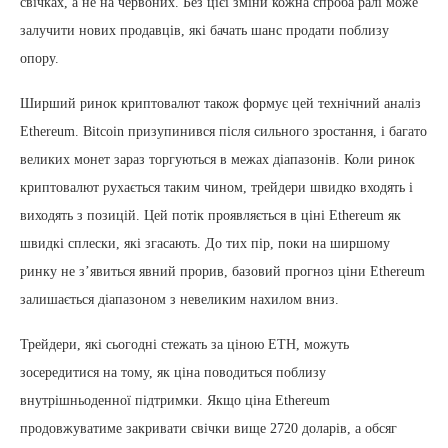
свічках, а не на червоних. Без цієї зміни кожна спроба ралі може
залучити нових продавців, які бачать шанс продати поблизу
опору.
Ширший ринок криптовалют також формує цей технічний аналіз
Ethereum. Bitcoin призупинився після сильного зростання, і багато
великих монет зараз торгуються в межах діапазонів. Коли ринок
криптовалют рухається таким чином, трейдери швидко входять і
виходять з позицій. Цей потік проявляється в ціні Ethereum як
швидкі сплески, які згасають. До тих пір, поки на ширшому
ринку не з’явиться явний прорив, базовий прогноз ціни Ethereum
залишається діапазоном з невеликим нахилом вниз.
Трейдери, які сьогодні стежать за ціною ETH, можуть
зосередитися на тому, як ціна поводиться поблизу
внутрішньоденної підтримки. Якщо ціна Ethereum
продовжуватиме закривати свічки вище 2720 доларів, а обсяг