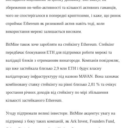
збереження он-чейн-активності та кількості активних гаманців,
чого не спостерігалося в попередні криптозими, і каже, що ринок
сприймає Ethereum як ризиковий актив навіть тоді, коли
використання мережі залишається високим.
BitMine також хоче заробляти на стейкінгу Ethereum. Стейкінг
передбачає блокування ETH для підтримки роботи мережі та
валідації блоків з отриманням винагороди. Компанія повідомляє,
що вже застейкала близько 2,9 млн ETH і будує власну
валідаторську інфраструктуру під назвою MAVAN. Вона зазначає
комбіновану ставку стейкінгу на рівні близько 2,81 % та очікує
зростання річних доходів від стейкінгу по мірі збільшення
кількості застейканого Ethereum.
Угоду підтримали великі інвестори. BitMine акцентує увагу на
підтримці з боку таких компаній, як Ark Invest, Founders Fund,