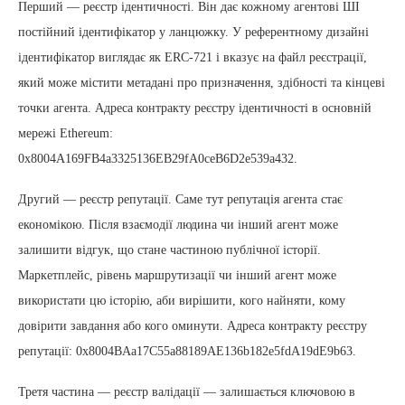
Перший — реєстр ідентичності. Він дає кожному агентові ШІ
постійний ідентифікатор у ланцюжку. У референтному дизайні
ідентифікатор виглядає як ERC-721 і вказує на файл реєстрації,
який може містити метадані про призначення, здібності та кінцеві
точки агента. Адреса контракту реєстру ідентичності в основній
мережі Ethereum:
0x8004A169FB4a3325136EB29fA0ceB6D2e539a432.
Другий — реєстр репутації. Саме тут репутація агента стає
економікою. Після взаємодії людина чи інший агент може
залишити відгук, що стане частиною публічної історії.
Маркетплейс, рівень маршрутизації чи інший агент може
використати цю історію, аби вирішити, кого найняти, кому
довірити завдання або кого оминути. Адреса контракту реєстру
репутації: 0x8004BAa17C55a88189AE136b182e5fdA19dE9b63.
Третя частина — реєстр валідації — залишається ключовою в