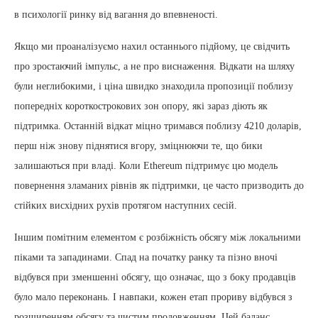
в психології ринку від вагання до впевненості.
Якщо ми проаналізуємо нахил останнього підйому, це свідчить
про зростаючий імпульс, а не про виснаження. Відкати на шляху
були неглибокими, і ціна швидко знаходила пропозиції поблизу
попередніх короткострокових зон опору, які зараз діють як
підтримка. Останній відкат міцно тримався поблизу 4210 доларів,
перш ніж знову піднятися вгору, зміцнюючи те, що бики
залишаються при владі. Коли Ethereum підтримує цю модель
повернення зламаних рівнів як підтримки, це часто призводить до
стійких висхідних рухів протягом наступних сесій.
Іншим помітним елементом є розбіжність обсягу між локальними
піками та западинами. Спад на початку ранку та пізно вночі
відбувся при зменшенні обсягу, що означає, що з боку продавців
було мало переконань. І навпаки, кожен етап прориву відбувся з
розширенням обсягу та чистим продовженням. Цей баланс