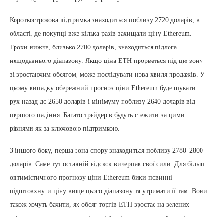
Короткострокова підтримка знаходиться поблизу 2720 доларів, в
області, де покупці вже кілька разів захищали ціну Ethereum.
Трохи нижче, близько 2700 доларів, знаходиться підлога
нещодавнього діапазону. Якщо ціна ETH прорветься під цю зону
зі зростаючим обсягом, може послідувати нова хвиля продажів. У
цьому випадку обережний прогноз ціни Ethereum буде шукати
рух назад до 2650 доларів і мінімуму поблизу 2640 доларів від
першого падіння. Багато трейдерів будуть стежити за цими
рівнями як за ключовою підтримкою.
З іншого боку, перша зона опору знаходиться поблизу 2780–2800
доларів. Саме тут останній відскок вичерпав свої сили. Для більш
оптимістичного прогнозу ціни Ethereum бики повинні
підштовхнути ціну вище цього діапазону та утримати її там. Вони
також хочуть бачити, як обсяг торгів ETH зростає на зелених