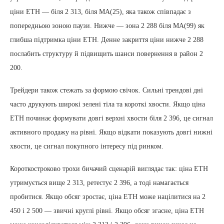
ціни ETH — біля 2 313, біля MA(25), яка також співпадає з
попередньою зоною паузи. Нижче — зона 2 288 біля MA(99) як
глибша підтримка ціни ETH. Денне закриття ціни нижче 2 288
послабить структуру й підвищить шанси повернення в район 2
200.
Трейдери також стежать за формою свічок. Сильні трендові дні
часто друкують широкі зелені тіла та короткі хвости. Якщо ціна
ETH починає формувати довгі верхні хвости біля 2 396, це сигнал
активного продажу на рівні. Якщо відкати показують довгі нижні
хвости, це сигнал покупного інтересу під ринком.
Короткостроково трохи бичачий сценарій виглядає так: ціна ETH
утримується вище 2 313, ретестує 2 396, а тоді намагається
пробитися. Якщо обсяг зростає, ціна ETH може націлитися на 2
450 і 2 500 — звичні круглі рівні. Якщо обсяг згасне, ціна ETH