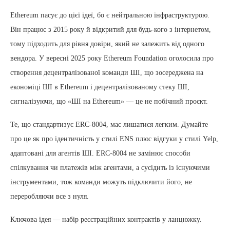
Ethereum пасує до цієї ідеї, бо є нейтральною інфраструктурою.
Він працює з 2015 року й відкритий для будь-кого з інтернетом,
тому підходить для рівня довіри, який не залежить від одного
вендора. У вересні 2025 року Ethereum Foundation оголосила про
створення децентралізованої команди ШІ, що зосереджена на
економіці ШІ в Ethereum і децентралізованому стеку ШІ,
сигналізуючи, що «ШІ на Ethereum» — це не побічний проєкт.
Те, що стандартизує ERC-8004, має лишатися легким. Думайте
про це як про ідентичність у стилі ENS плюс відгуки у стилі Yelp,
адаптовані для агентів ШІ. ERC-8004 не замінює способи
спілкування чи платежів між агентами, а сусідить із існуючими
інструментами, тож команди можуть підключити його, не
переробляючи все з нуля.
Ключова ідея — набір реєстраційних контрактів у ланцюжку.