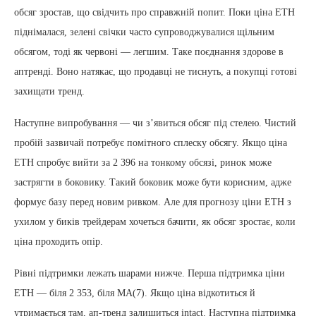
обсяг зростав, що свідчить про справжній попит. Поки ціна ETH
піднімалася, зелені свічки часто супроводжувалися щільним
обсягом, тоді як червоні — легшим. Таке поєднання здорове в
аптренді. Воно натякає, що продавці не тиснуть, а покупці готові
захищати тренд.
Наступне випробування — чи з’явиться обсяг під стелею. Чистий
пробій зазвичай потребує помітного сплеску обсягу. Якщо ціна
ETH спробує вийти за 2 396 на тонкому обсязі, ринок може
застрягти в боковику. Такий боковик може бути корисним, адже
формує базу перед новим ривком. Але для прогнозу ціни ETH з
ухилом у биків трейдерам хочеться бачити, як обсяг зростає, коли
ціна проходить опір.
Рівні підтримки лежать шарами нижче. Перша підтримка ціни
ETH — біля 2 353, біля MA(7). Якщо ціна відкотиться й
утримається там, ап-тренд залишиться intact. Наступна підтримка