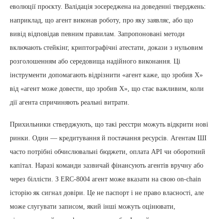
еволюції проєкту. Валідація зосереджена на доведенні тверджень:
наприклад, що агент виконав роботу, про яку заявляє, або що
вивід відповідав певним правилам. Запропоновані методи
включають стейкінг, криптографічні атестати, докази з нульовим
розголошенням або середовища надійного виконання. Ці
інструменти допомагають відрізнити «агент каже, що зробив Х»
від «агент може довести, що зробив Х», що стає важливим, коли
дії агента спричиняють реальні витрати.
Прихильники стверджують, що такі реєстри можуть відкрити нові
ринки. Один — кредитування й постачання ресурсів. Агентам ШІ
часто потрібні обчислювальні бюджети, оплата API чи оборотний
капітал. Наразі команди зазвичай фінансують агентів вручну або
через біллісти. З ERC-8004 агент може вказати на свою on-chain
історію як сигнал довіри. Це не паспорт і не право власності, але
може слугувати записом, який інші можуть оцінювати,