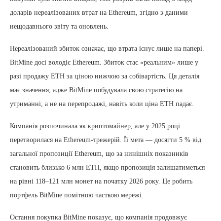
доларів нереалізованих втрат на Ethereum, згідно з даними
нещодавнього звіту та оновлень.
Нереалізований збиток означає, що втрата існує лише на папері.
BitMine досі володіє Ethereum. Збиток стає «реальним» лише у
разі продажу ETH за ціною нижчою за собівартість. Ця деталія
має значення, адже BitMine побудувала свою стратегію на
утриманні, а не на перепродажі, навіть коли ціна ETH падає.
Компанія розпочинала як криптомайнер, але у 2025 році
перетворилася на Ethereum-трежерій. Її мета — досягти 5 % від
загальної пропозиції Ethereum, що за нинішніх показників
становить близько 6 млн ETH, якщо пропозиція залишатиметься
на рівні 118–121 млн монет на початку 2026 року. Це робить
портфель BitMine помітною часткою мережі.
Остання покупка BitMine показує, що компанія продовжує