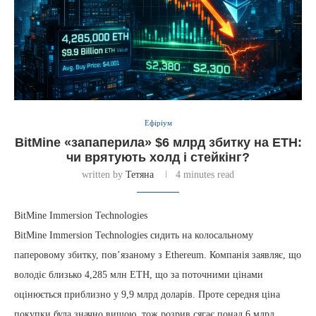
Ефіріум
BitMine «запаперила» $6 млрд збитку на ETH:
чи врятують холд і стейкінг?
written by
Тетяна
4 minutes read
BitMine Immersion Technologies
BitMine Immersion Technologies сидить на колосальному
паперовому збитку, пов’язаному з Ethereum. Компанія заявляє, що
володіє близько 4,285 млн ETH, що за поточними цінами
оцінюється приблизно у 9,9 млрд доларів. Проте середня ціна
покупки була значно вищою, тож розрив сягає понад 6 млрд