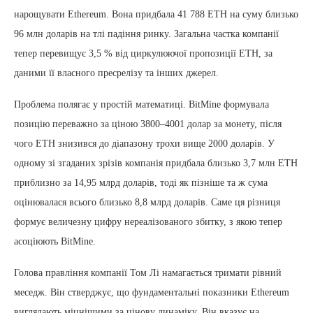
нарощувати Ethereum. Вона придбала 41 788 ETH на суму близько
96 млн доларів на тлі падіння ринку. Загальна частка компанії
тепер перевищує 3,5 % від циркулюючої пропозиції ETH, за
даними її власного пресрелізу та інших джерел.
Проблема полягає у простій математиці. BitMine формувала
позицію переважно за ціною 3800–4001 долар за монету, після
чого ETH знизився до діапазону трохи вище 2000 доларів. У
одному зі згаданих зрізів компанія придбала близько 3,7 млн ETH
приблизно за 14,95 млрд доларів, тоді як пізніше та ж сума
оцінювалася всього близько 8,8 млрд доларів. Саме ця різниця
формує величезну цифру нереалізованого збитку, з якою тепер
асоціюють BitMine.
Голова правління компанії Том Лі намагається тримати рівний
меседж. Він стверджує, що фундаментальні показники Ethereum
виглядають міцнішими за цінову динаміку. Він вказує на