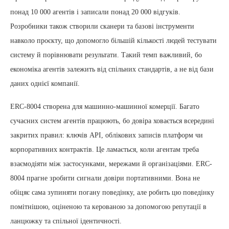
понад 10 000 агентів і записали понад 20 000 відгуків.
Розробники також створили сканери та базові інструменти
навколо проєкту, що допомогло більшій кількості людей тестувати
систему й порівнювати результати. Такий темп важливий, бо
економіка агентів залежить від спільних стандартів, а не від бази
даних однієї компанії.
ERC-8004 створена для машинно-машинної комерції. Багато
сучасних систем агентів працюють, бо довіра ховається всередині
закритих правил: ключів API, облікових записів платформ чи
корпоративних контрактів. Це ламається, коли агентам треба
взаємодіяти між застосунками, мережами й організаціями. ERC-
8004 прагне зробити сигнали довіри портативними. Вона не
обіцяє сама зупиняти погану поведінку, але робить цю поведінку
помітнішою, оціненою та керованою за допомогою репутації в
ланцюжку та спільної ідентичності.