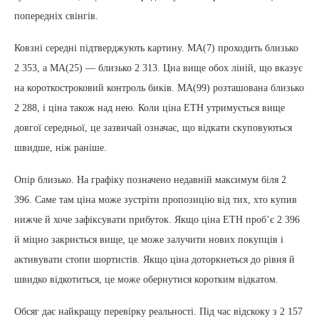
попередніх свінгів.
Ковзні середні підтверджують картину. MA(7) проходить близько
2 353, а MA(25) — близько 2 313. Цна вище обох ліній, що вказує
на короткостроковий контроль биків. MA(99) розташована близько
2 288, і ціна також над нею. Коли ціна ETH утримується вище
довгої середньої, це зазвичай означає, що відкати скуповуються
швидше, ніж раніше.
Опір близько. На графіку позначено недавній максимум біля 2
396. Саме там ціна може зустріти пропозицію від тих, хто купив
нижче й хоче зафіксувати прибуток. Якщо ціна ETH проб’є 2 396
й міцно закриється вище, це може залучити нових покупців і
активувати стопи шортистів. Якщо ціна доторкнеться до рівня й
швидко відкотиться, це може обернутися коротким відкатом.
Обсяг дає найкращу перевірку реальності. Під час відскоку з 2 157