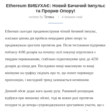
Ethereum ВИБУХАЄ: Новий Бичачий Імпульс
та Прорив Опору!
written by
Тетяна
4 minutes read
Ethereum сьогодні продемонстрував чіткий бичачий імпульс,
оскільки цінова дія пробила нещодавні рівні опору та
продовжувала зростати протягом дня. Після тестування підтримки
поблизу 4100 доларів на початку сесії покупці втрутилися з
твердим переконанням, стабільно підштовхуючи ціну до 4250
доларів до кінця дня. Послідовно вищі максимуми та вищі
мінімуми на графіку свідчать про те, що попит перевищує
пропозицію, і висхідний тренд залишається незмінним.
Денний обсяг додає ваги цьому руху. Ранковий розпродаж
відбувся при меншому обсязі, тоді як кожне ралі протягом
полудня та до вечора супроводжувалося зростаючою участю, що є