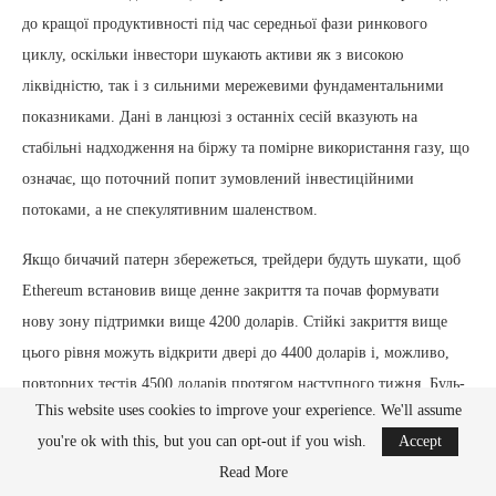
до кращої продуктивності під час середньої фази ринкового
циклу, оскільки інвестори шукають активи як з високою
ліквідністю, так і з сильними мережевими фундаментальними
показниками. Дані в ланцюзі з останніх сесій вказують на
стабільні надходження на біржу та помірне використання газу, що
означає, що поточний попит зумовлений інвестиційними
потоками, а не спекулятивним шаленством.
Якщо бичачий патерн збережеться, трейдери будуть шукати, щоб
Ethereum встановив вище денне закриття та почав формувати
нову зону підтримки вище 4200 доларів. Стійкі закриття вище
цього рівня можуть відкрити двері до 4400 доларів і, можливо,
повторних тестів 4500 доларів протягом наступного тижня. Будь-
This website uses cookies to improve your experience. We'll assume
які короткі відкати до 4180–4200 доларів, ймовірно, залучать
you're ok with this, but you can opt-out if you wish.
Accept
покупців, які пропустили прорив, зміцнюючи структуру. Ринок
Read More
залишається чутливим до загального настрою ризику, але поточні