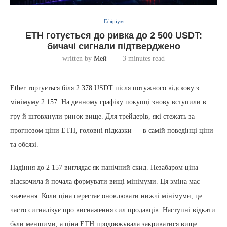
Ефіріум
ETH готується до ривка до 2 500 USDT:
бичачі сигнали підтверджено
written by
Мей
3 minutes read
Ether торгується біля 2 378 USDT після потужного відскоку з
мінімуму 2 157. На денному графіку покупці знову вступили в
гру й штовхнули ринок вище. Для трейдерів, які стежать за
прогнозом ціни ETH, головні підказки — в самій поведінці ціни
та обсязі.
Падіння до 2 157 виглядає як панічний скид. Незабаром ціна
відскочила й почала формувати вищі мінімуми. Ця зміна має
значення. Коли ціна перестає оновлювати нижчі мінімуми, це
часто сигналізує про виснаження сил продавців. Наступні відкати
були меншими, а ціна ETH продовжувала закриватися вище