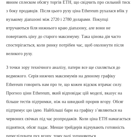
явним сплеском обсягу торгів ETH, що свідчить про сильний тиск
з боку продавців. Після цього руху ціна Ethereum рухалася вбік у
вузькому діапазоні між 2720 і 2780 доларами. Покупці
втручаються біля нижнього краю діапазону, але вони не
повертають ціну до старого максимуму. Така цінова дія часто
спостерігається, коли ринку потрібен час, щоб охолонути після
великого руху.
З точки зору технічного аналізу, патерн все ще схиляється до
ведмежого. Серія нижчих максимумів на денному графіку
Ethereum говорить нам про те, що кожен відскок втрачає силу.
Прогноз ціни Ethereum, який відповідає цій моделі, вказує на
більше тестів підтримки, ніж на швидкий прорив вгору. Обсяг
підтримує цю ідею. Найбільші бари на графіку з’являються на
червоних свічках під час розпродажів. Коли ціна ETH намагається
піднятися, обсяг падає. Менше трейдерів відчувають готовність
переслідувати рух вгору, тому ралі зупиняються.