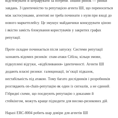
відстежувати й штрафувати за потреби. Інший ринок — ринки
завдань. З ідентичністю та репутацією агента ШІ, що переноситься
між застосунками, агентові не треба починати з нуля при вході до
нового маркетплейсу. Це змушує майданчики конкурувати ціною
і якістю замість блокування користувачів у закритих графах
репутації.
Проте складне починається після запуску. Системи репутації
зазнають відомих ризиків: спам-атаки Сібіла, кільця змови,
підкуплені відгуки, «відбілювання» ідентичності. Агенти ШІ
додають власні ризики: галюцинації, ін’єкції підказок,
нестабільність під атакою. Тому багато дослідників і розробників
розглядають on-chain-репутацію як один із сигналів, а не єдиний.
Гібридні схеми, що поєднують репутацію з доказами й
стейкінгом, можуть краще підходити для високо-ризикових дій.
Наразі ERC-8004 робить шар довіри для агентів ШІ