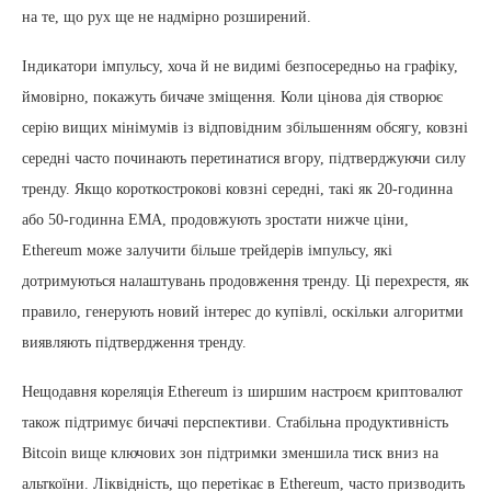
на те, що рух ще не надмірно розширений.
Індикатори імпульсу, хоча й не видимі безпосередньо на графіку,
ймовірно, покажуть бичаче зміщення. Коли цінова дія створює
серію вищих мінімумів із відповідним збільшенням обсягу, ковзні
середні часто починають перетинатися вгору, підтверджуючи силу
тренду. Якщо короткострокові ковзні середні, такі як 20-годинна
або 50-годинна EMA, продовжують зростати нижче ціни,
Ethereum може залучити більше трейдерів імпульсу, які
дотримуються налаштувань продовження тренду. Ці перехрестя, як
правило, генерують новий інтерес до купівлі, оскільки алгоритми
виявляють підтвердження тренду.
Нещодавня кореляція Ethereum із ширшим настроєм криптовалют
також підтримує бичачі перспективи. Стабільна продуктивність
Bitcoin вище ключових зон підтримки зменшила тиск вниз на
альткоїни. Ліквідність, що перетікає в Ethereum, часто призводить