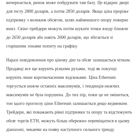
вичерпається, ринок може побудувати там базу. Це відкриє двері
для тесту 2800 доларів, а потім 2850 доларів. Якщо ціна проріже
підтримку з великим обсягом, шлях найменшого опору поверне
вниз. Свінг-трейдери можуть потім шукати точки входу ближче
до 2650 доларів або навіть 2600 доларів, що збігається зі
старішими зонами попиту на графіку.
Наразі повідомлення про цінову дію та обсяг залишається чітким.
Продавці все ще керують різкими рухами, тоді як покупці
керують лише короткочасними відскоками. Ціна Ethereum
торгується нижче останніх максимумів, і тенденція нижчих
максимумів не була порушена. До тих пір, поки це не зміниться,
тон цього прогнозу ціни Ethereum залишається дещо ведмежим.
Трейдери, які поважають рівні підтримки та опору та відстежують
обсяг торгів ETH, можуть більш обережно переміщатися в цьому
діапазоні, чекаючи на появу наступного сильного тренду.