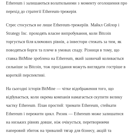
Ethereum і залишаються волатильними з моменту оголошення про
перехід до стратегії Ethereum-трежерія.
Стрес стосується не лише Ethereum-трежеріїв. Майкл Сейлор і
Strategy Inc. проходять власне випробування, коли Bitcoin
торгується біля ключових рівнів, а інвестори стежать за тим, як
поводяться борги та плече в умовах спаду. Різниця в тому, що
ставка BitMine зроблена на Ethereum, який зазвичай коливається
сильніше за Bitcoin, тож просідання можуть виглядати гостріше в
короткій перспективі.
На сьогодні історія BitMine — чітке відображення того, що
відбувається, коли окрема компанія намагається скупити велику
частку Ethereum. План простий: тримати Ethereum, стейкати
Ethereum і пережити цикл. Ризик — Ethereum може залишатися
на низьких рівнях довше, ніж очікується, перетворюючи
паперовий збиток на тривалий тягар для бізнесу, акцій та