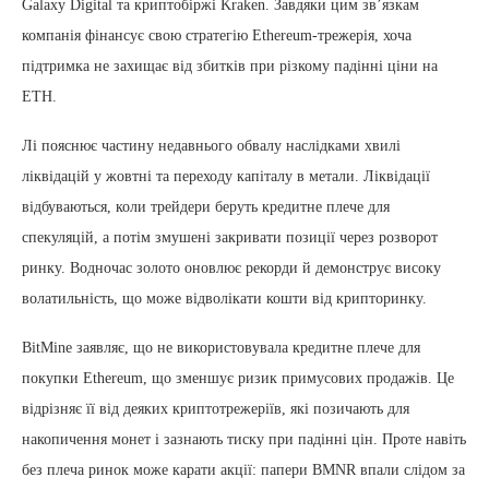
Galaxy Digital та криптобіржі Kraken. Завдяки цим зв’язкам
компанія фінансує свою стратегію Ethereum-трежерія, хоча
підтримка не захищає від збитків при різкому падінні ціни на
ETH.
Лі пояснює частину недавнього обвалу наслідками хвилі
ліквідацій у жовтні та переходу капіталу в метали. Ліквідації
відбуваються, коли трейдери беруть кредитне плече для
спекуляцій, а потім змушені закривати позиції через розворот
ринку. Водночас золото оновлює рекорди й демонструє високу
волатильність, що може відволікати кошти від крипторинку.
BitMine заявляє, що не використовувала кредитне плече для
покупки Ethereum, що зменшує ризик примусових продажів. Це
відрізняє її від деяких криптотрежеріїв, які позичають для
накопичення монет і зазнають тиску при падінні цін. Проте навіть
без плеча ринок може карати акції: папери BMNR впали слідом за