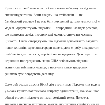
Крипто-компанії заперечують і називають заборону на відсотки
антиконкурентною. Вони кажуть, що стейблкоїн — не
банківський рахунок і не має бути змушений дотримуватися тієї ж
моделі. Аргументують: відсотки — природний наслідок резервів,
що приносять дохід, і користувачі мають отримувати частину
цінності. Також стверджують, що відсотки допомагають залучати
нових клієнтів, адже винагороди полегшують спробу використати
стейблкоїн для платежів, торгівлі чи заощаджень. Деякі крипто-
керівники попереджають: якщо США заблокують відсотки,
активність зміститься офшор, а наступна хвиля цифрових
фінансів буде побудована десь інде.
Саме цей розкол змусив Білий дім втрутитися. Перемовини ведуть
у межах крипто-політичного напряму адміністрації, яка хоче, щоб
обидві сторони підготували компромісний текст. Джерела,
знайомі з першою зустріччю, кажуть, що питання стейблкоїнів не