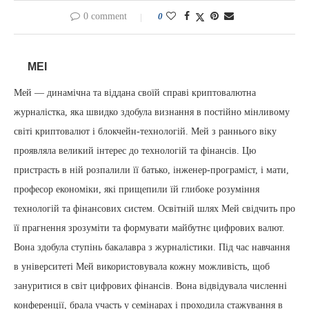
0 comment
0
MEI
Мей — динамічна та віддана своїй справі криптовалютна
журналістка, яка швидко здобула визнання в постійно мінливому
світі криптовалют і блокчейн-технологій. Мей з раннього віку
проявляла великий інтерес до технологій та фінансів. Цю
пристрасть в ній розпалили її батько, інженер-програміст, і мати,
професор економіки, які прищепили їй глибоке розуміння
технологій та фінансових систем. Освітній шлях Мей свідчить про
її прагнення зрозуміти та формувати майбутнє цифрових валют.
Вона здобула ступінь бакалавра з журналістики. Під час навчання
в університеті Мей використовувала кожну можливість, щоб
зануритися в світ цифрових фінансів. Вона відвідувала численні
конференції, брала участь у семінарах і проходила стажування в