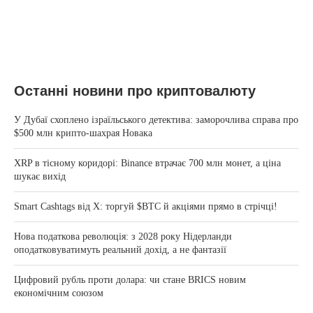
Останні новини про криптовалюту
У Дубаї схоплено ізраїльського детектива: заморочлива справа про
$500 млн крипто-шахрая Новака
XRP в тісному коридорі: Binance втрачає 700 млн монет, а ціна
шукає вихід
Smart Cashtags від X: торгуй $BTC й акціями прямо в стрічці!
Нова податкова революція: з 2028 року Нідерланди
оподатковуватимуть реальний дохід, а не фантазії
Цифровий рубль проти долара: чи стане BRICS новим
економічним союзом