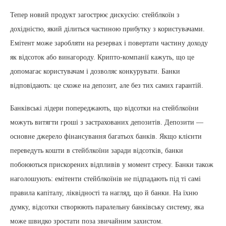
Тепер новий продукт загострює дискусію: стейблкоїн з
дохідністю, який ділиться частиною прибутку з користувачами.
Емітент може заробляти на резервах і повертати частину доходу
як відсоток або винагороду. Крипто-компанії кажуть, що це
допомагає користувачам і дозволяє конкурувати. Банки
відповідають: це схоже на депозит, але без тих самих гарантій.
Банківські лідери попереджають, що відсотки на стейблкоїни
можуть витягти гроші з застрахованих депозитів. Депозити —
основне джерело фінансування багатьох банків. Якщо клієнти
переведуть кошти в стейблкоїни заради відсотків, банки
побоюються прискорених відпливів у момент стресу. Банки також
наголошують: емітенти стейблкоїнів не підпадають під ті самі
правила капіталу, ліквідності та нагляд, що й банки. На їхню
думку, відсотки створюють паралельну банківську систему, яка
може швидко зростати поза звичайним захистом.