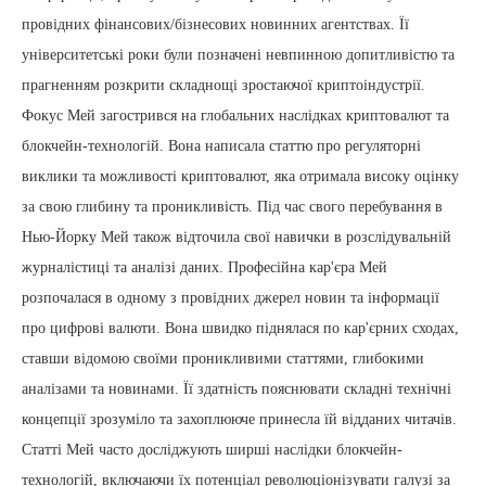
провідних фінансових/бізнесових новинних агентствах. Її
університетські роки були позначені невпинною допитливістю та
прагненням розкрити складнощі зростаючої криптоіндустрії.
Фокус Мей загострився на глобальних наслідках криптовалют та
блокчейн-технологій. Вона написала статтю про регуляторні
виклики та можливості криптовалют, яка отримала високу оцінку
за свою глибину та проникливість. Під час свого перебування в
Нью-Йорку Мей також відточила свої навички в розслідувальній
журналістиці та аналізі даних. Професійна кар'єра Мей
розпочалася в одному з провідних джерел новин та інформації
про цифрові валюти. Вона швидко піднялася по кар'єрних сходах,
ставши відомою своїми проникливими статтями, глибокими
аналізами та новинами. Її здатність пояснювати складні технічні
концепції зрозуміло та захоплююче принесла їй відданих читачів.
Статті Мей часто досліджують ширші наслідки блокчейн-
технологій, включаючи їх потенціал революціонізувати галузі за