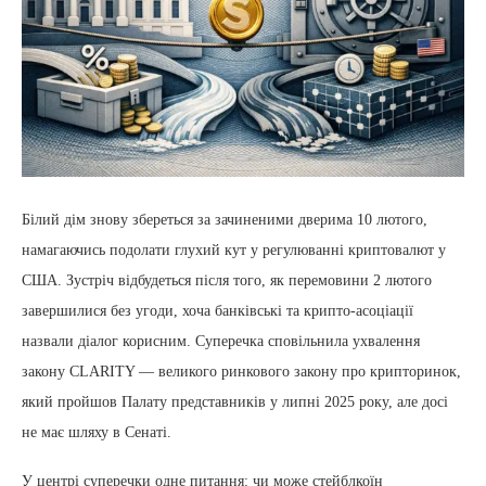
Білий дім знову збереться за зачиненими дверима 10 лютого,
намагаючись подолати глухий кут у регулюванні криптовалют у
США. Зустріч відбудеться після того, як перемовини 2 лютого
завершилися без угоди, хоча банківські та крипто-асоціації
назвали діалог корисним. Суперечка сповільнила ухвалення
закону CLARITY — великого ринкового закону про крипторинок,
який пройшов Палату представників у липні 2025 року, але досі
не має шляху в Сенаті.
У центрі суперечки одне питання: чи може стейблкоїн