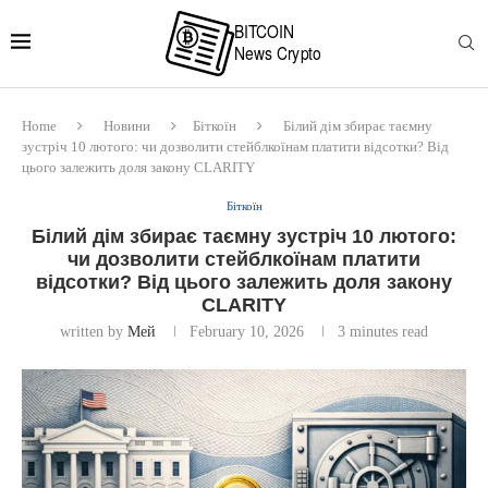
Home
Новини
Біткоїн
Білий дім збирає таємну
зустріч 10 лютого: чи дозволити стейблкоїнам платити відсотки? Від
цього залежить доля закону CLARITY
Біткоїн
Білий дім збирає таємну зустріч 10 лютого:
чи дозволити стейблкоїнам платити
відсотки? Від цього залежить доля закону
CLARITY
written by
Мей
February 10, 2026
3 minutes read