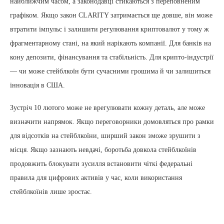
найближчим часом, а законодавці стикаються з переповненим
графіком. Якщо закон CLARITY затримається ще довше, він може
втратити імпульс і залишити регулювання криптовалют у тому ж
фрагментарному стані, на який нарікають компанії. Для банків на
кону депозити, фінансування та стабільність. Для крипто-індустрії
— чи може стейблкоїн бути сучасними грошима й чи залишиться
інновація в США.
Зустріч 10 лютого може не врегулювати кожну деталь, але може
визначити напрямок. Якщо переговорники домовляться про рамки
для відсотків на стейблкоїни, ширший закон зможе зрушити з
місця. Якщо зазнають невдачі, боротьба довкола стейблкоїнів
продовжить блокувати зусилля встановити чіткі федеральні
правила для цифрових активів у час, коли використання
стейблкоїнів лише зростає.