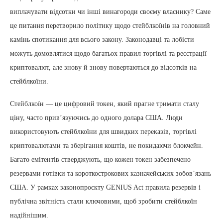
виплачувати відсотки чи інші винагороди своєму власнику? Саме
це питання перетворило політику щодо стейблкоїнів на головний
камінь спотикання для всього закону. Законодавці та лобісти
можуть домовлятися щодо багатьох правил торгівлі та реєстрації
криптовалют, але знову й знову повертаються до відсотків на
стейблкоїни.
Стейблкоїн — це цифровий токен, який прагне тримати сталу
ціну, часто прив’язуючись до одного долара США. Люди
використовують стейблкоїни для швидких переказів, торгівлі
криптовалютами та зберігання коштів, не покидаючи блокчейн.
Багато емітентів стверджують, що кожен токен забезпечено
резервами готівки та короткострокових казначейських зобов’язань
США. У рамках законопроєкту GENIUS Act правила резервів і
публічна звітність стали ключовими, щоб зробити стейблкоїн
надійнішим.