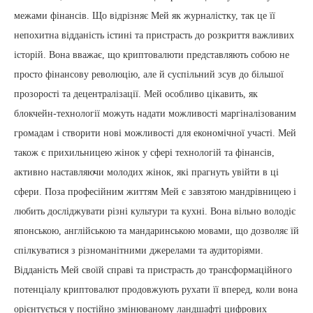
межами фінансів. Що відрізняє Мей як журналістку, так це її
непохитна відданість істині та пристрасть до розкриття важливих
історій. Вона вважає, що криптовалюти представляють собою не
просто фінансову революцію, але й суспільний зсув до більшої
прозорості та децентралізації. Мей особливо цікавить, як
блокчейн-технології можуть надати можливості маргіналізованим
громадам і створити нові можливості для економічної участі. Мей
також є прихильницею жінок у сфері технологій та фінансів,
активно наставляючи молодих жінок, які прагнуть увійти в ці
сфери. Поза професійним життям Мей є завзятою мандрівницею і
любить досліджувати різні культури та кухні. Вона вільно володіє
японською, англійською та мандаринською мовами, що дозволяє їй
спілкуватися з різноманітними джерелами та аудиторіями.
Відданість Мей своїй справі та пристрасть до трансформаційного
потенціалу криптовалют продовжують рухати її вперед, коли вона
орієнтується у постійно змінюваному ландшафті цифрових