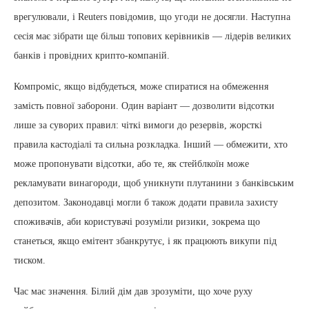
врегулювали, і Reuters повідомив, що угоди не досягли. Наступна
сесія має зібрати ще більш топових керівників — лідерів великих
банків і провідних крипто-компаній.
Компроміс, якщо відбудеться, може спиратися на обмеження
замість повної заборони. Один варіант — дозволити відсотки
лише за суворих правил: чіткі вимоги до резервів, жорсткі
правила кастодіалі та сильна розкладка. Інший — обмежити, хто
може пропонувати відсотки, або те, як стейблкоїн може
рекламувати винагороди, щоб уникнути плутанини з банківським
депозитом. Законодавці могли б також додати правила захисту
споживачів, аби користувачі розуміли ризики, зокрема що
станеться, якщо емітент збанкрутує, і як працюють викупи під
тиском.
Час має значення. Білий дім дав зрозуміти, що хоче руху