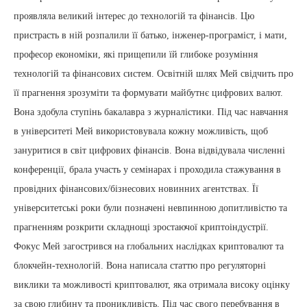
проявляла великий інтерес до технологій та фінансів. Цю
пристрасть в ній розпалили її батько, інженер-програміст, і мати,
професор економіки, які прищепили їй глибоке розуміння
технологій та фінансових систем. Освітній шлях Мей свідчить про
її прагнення зрозуміти та формувати майбутнє цифрових валют.
Вона здобула ступінь бакалавра з журналістики. Під час навчання
в університеті Мей використовувала кожну можливість, щоб
зануритися в світ цифрових фінансів. Вона відвідувала численні
конференції, брала участь у семінарах і проходила стажування в
провідних фінансових/бізнесових новинних агентствах. Її
університетські роки були позначені невпинною допитливістю та
прагненням розкрити складнощі зростаючої криптоіндустрії.
Фокус Мей загострився на глобальних наслідках криптовалют та
блокчейн-технологій. Вона написала статтю про регуляторні
виклики та можливості криптовалют, яка отримала високу оцінку
за свою глибину та проникливість. Під час свого перебування в