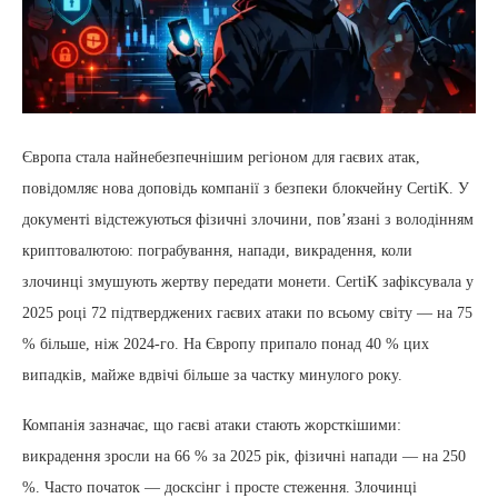
Європа стала найнебезпечнішим регіоном для гаєвих атак,
повідомляє нова доповідь компанії з безпеки блокчейну CertiK. У
документі відстежуються фізичні злочини, пов’язані з володінням
криптовалютою: пограбування, напади, викрадення, коли
злочинці змушують жертву передати монети. CertiK зафіксувала у
2025 році 72 підтверджених гаєвих атаки по всьому світу — на 75
% більше, ніж 2024-го. На Європу припало понад 40 % цих
випадків, майже вдвічі більше за частку минулого року.
Компанія зазначає, що гаєві атаки стають жорсткішими:
викрадення зросли на 66 % за 2025 рік, фізичні напади — на 250
%. Часто початок — досксінг і просте стеження. Злочинці