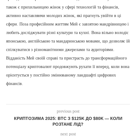
також є прихильницею жінок у сфері технологій та фінансів,
активно наставляючи молодих жінок, які прагнуть увійти в ці
сфери. Поза професійним життям Мей є завзятою мандрівницею і
любить досліджувати різні культури та кухні. Вона вільно володіє
японською, англійською та мандаринською мовами, що дозволяє їй
спілкуватися з різноманітними джерелами та аудиторіями.
Відданість Мей своїй справі та пристрасть до трансформаційного
потенціалу криптовалют продовжують рухати її вперед, коли вона
орієнтується у постійно змінюваному ландшафті цифрових
фінансів.
previous post
КРИПТОЗИМА 2025: BTC З $125K ДО $80K — КОЛИ
РОЗТАНЕ ЛІД?
next post