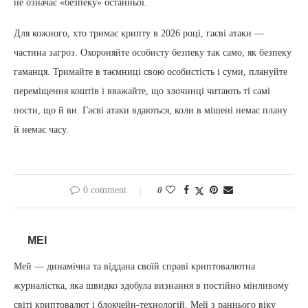
не означає «безпеку» останньої.
Для кожного, хто тримає крипту в 2026 році, гаєві атаки —
частина загроз. Охороняйте особисту безпеку так само, як безпеку
гаманця. Тримайте в таємниці свою особистість і суми, плануйте
переміщення коштів і вважайте, що злочинці читають ті самі
пости, що й ви. Гаєві атаки вдаються, коли в мішені немає плану
й немає часу.
0 comment
0
MEI
Мей — динамічна та віддана своїй справі криптовалютна
журналістка, яка швидко здобула визнання в постійно мінливому
світі криптовалют і блокчейн-технологій. Мей з раннього віку