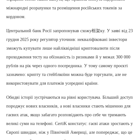
міжнародні розрахунки та розміщення російських токенів за
кордоном.
Центральний банк Росії запропонував схожу框架ку. У заяві від 23
грудня 2025 року регулятор уточнив: некваліфіковані інвестори
зможуть купувати лише найліквідніші криптовалюти після
проходження тесту на обізнаність із ризиками й у межах 300 000
рублів на рік через одного посередника. У тому самому проєкті
зазначено: крипту та стейблкоїни можна буде торгувати, але не
використовувати для платежів усередині країни.
Обидві історії зустрічаються на рівні користувача. Більший доступ
породжує нових власників, а нові власники стають мішенню для
гаєвих атак, якщо забагато розповідають про себе чи тримають
великі суми на телефоні. CertiK констатує: гаєві атаки зростають у
Європі швидше, ніж у Північній Америці, але попереджає, що це