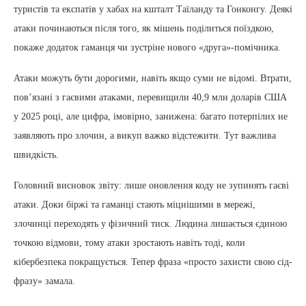
туристів та експатів у хабах на кшталт Таїланду та Гонконгу. Деякі
атаки починаються після того, як мішень поділиться поїздкою,
покаже додаток гаманця чи зустріне нового «друга»-помічника.
Атаки можуть бути дорогими, навіть якщо суми не відомі. Втрати,
пов’язані з гаєвими атаками, перевищили 40,9 млн доларів США
у 2025 році, але цифра, імовірно, занижена: багато потерпілих не
заявляють про злочин, а викуп важко відстежити. Тут важлива
швидкість.
Головний висновок звіту: лише оновлення коду не зупинять гаєві
атаки. Доки біржі та гаманці стають міцнішими в мережі,
злочинці переходять у фізичний тиск. Людина лишається єдиною
точкою відмови, тому атаки зростають навіть тоді, коли
кібербезпека покращується. Тепер фраза «просто захисти свою сід-
фразу» замала.