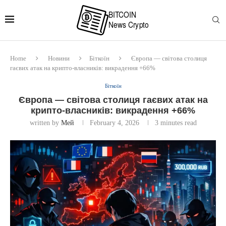
Home
Новини
Біткоїн
Європа — світова столиця
гаєвих атак на крипто-власників: викрадення +66%
Біткоїн
Європа — світова столиця гаєвих атак на
крипто-власників: викрадення +66%
written by
Мей
February 4, 2026
3 minutes read