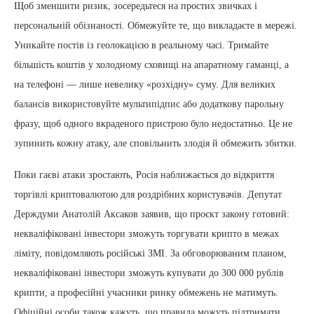
Щоб зменшити ризик, зосередьтеся на простих звичках і
персональній обізнаності. Обмежуйте те, що викладаєте в мережі.
Уникайте постів із геолокацією в реальному часі. Тримайте
більшість коштів у холодному сховищі на апаратному гаманці, а
на телефоні — лише невелику «розхідну» суму. Для великих
балансів використовуйте мультипідпис або додаткову парольну
фразу, щоб одного вкраденого пристрою було недостатньо. Це не
зупинить кожну атаку, але сповільнить злодія й обмежить збитки.
Поки гаєві атаки зростають, Росія наближається до відкриття
торгівлі криптовалютою для роздрібних користувачів. Депутат
Держдуми Анатолій Аксаков заявив, що проєкт закону готовий:
некваліфіковані інвестори зможуть торгувати крипто в межах
ліміту, повідомляють російські ЗМІ. За обговорюваним планом,
некваліфіковані інвестори зможуть купувати до 300 000 рублів
крипти, а професійні учасники ринку обмежень не матимуть.
Офіційні особи також кажуть, що правила можуть підтримати