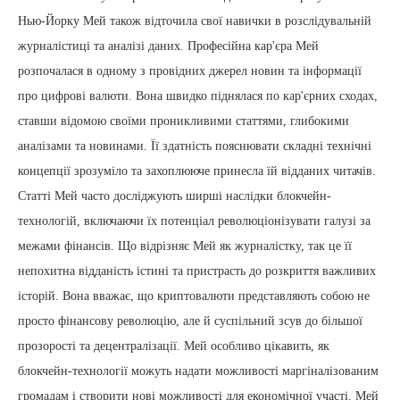
Нью-Йорку Мей також відточила свої навички в розслідувальній
журналістиці та аналізі даних. Професійна кар'єра Мей
розпочалася в одному з провідних джерел новин та інформації
про цифрові валюти. Вона швидко піднялася по кар'єрних сходах,
ставши відомою своїми проникливими статтями, глибокими
аналізами та новинами. Її здатність пояснювати складні технічні
концепції зрозуміло та захоплююче принесла їй відданих читачів.
Статті Мей часто досліджують ширші наслідки блокчейн-
технологій, включаючи їх потенціал революціонізувати галузі за
межами фінансів. Що відрізняє Мей як журналістку, так це її
непохитна відданість істині та пристрасть до розкриття важливих
історій. Вона вважає, що криптовалюти представляють собою не
просто фінансову революцію, але й суспільний зсув до більшої
прозорості та децентралізації. Мей особливо цікавить, як
блокчейн-технології можуть надати можливості маргіналізованим
громадам і створити нові можливості для економічної участі. Мей