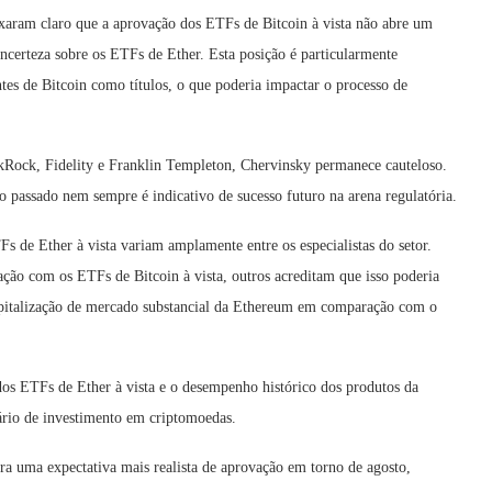
ixaram claro que a aprovação dos ETFs de Bitcoin à vista não abre um
ncerteza sobre os ETFs de Ether. Esta posição é particularmente
ntes de Bitcoin como títulos, o que poderia impactar o processo de
kRock, Fidelity e Franklin Templeton, Chervinsky permanece cauteloso.
 passado nem sempre é indicativo de sucesso futuro na arena regulatória.
s de Ether à vista variam amplamente entre os especialistas do setor.
o com os ETFs de Bitcoin à vista, outros acreditam que isso poderia
apitalização de mercado substancial da Ethereum em comparação com o
dos ETFs de Ether à vista e o desempenho histórico dos produtos da
rio de investimento em criptomoedas.
ra uma expectativa mais realista de aprovação em torno de agosto,