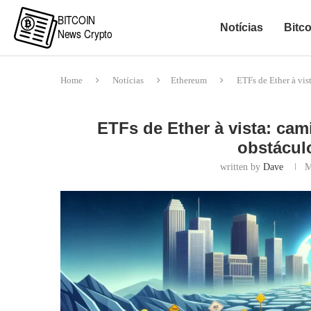
Notícias
Bitco
Home
Notícias
Ethereum
ETFs de Ether à vis
ETFs de Ether à vista: ca
obstáculo
written by
Dave
M