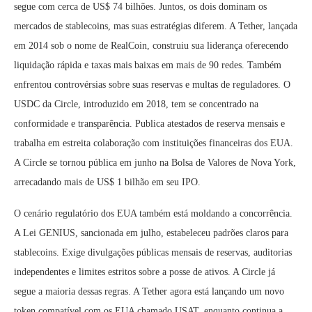
segue com cerca de US$ 74 bilhões. Juntos, os dois dominam os
mercados de stablecoins, mas suas estratégias diferem. A Tether, lançada
em 2014 sob o nome de RealCoin, construiu sua liderança oferecendo
liquidação rápida e taxas mais baixas em mais de 90 redes. Também
enfrentou controvérsias sobre suas reservas e multas de reguladores. O
USDC da Circle, introduzido em 2018, tem se concentrado na
conformidade e transparência. Publica atestados de reserva mensais e
trabalha em estreita colaboração com instituições financeiras dos EUA.
A Circle se tornou pública em junho na Bolsa de Valores de Nova York,
arrecadando mais de US$ 1 bilhão em seu IPO.
O cenário regulatório dos EUA também está moldando a concorrência.
A Lei GENIUS, sancionada em julho, estabeleceu padrões claros para
stablecoins. Exige divulgações públicas mensais de reservas, auditorias
independentes e limites estritos sobre a posse de ativos. A Circle já
segue a maioria dessas regras. A Tether agora está lançando um novo
token compatível com os EUA chamado USAT, enquanto continua a