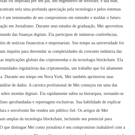
ixão foi inspirada por seu pai, um engenheiro de software, e sua mãe,
cutiram nela uma profunda apreciação pela tecnologia e pelos sistemas
 Mei é um testemunho de seu compromisso em entender e moldar o futuro
uação em Jornalismo. Durante seus estudos de graduação, Mei aproveitou
mundo das finanças digitais. Ela participou de inúmeras conferências,
os de notícias financeiras e empresariais. Seu tempo na universidade foi
um impulso para desvendar as complexidades da crescente indústria das
as implicações globais das criptomoedas e da tecnologia blockchain. Ela
rtunidades regulatórias das criptomoedas, um trabalho que foi altamente
ácia. Durante seu tempo em Nova York, Mei também aprimorou suas
 análise de dados. A carreira profissional de Mei começou em uma das
s sobre moedas digitais. Ela rapidamente subiu na hierarquia, tornando-se
álises aprofundadas e reportagens exclusivas. Sua habilidade de explicar
lara e envolvente lhe rendeu um público fiel. Os artigos de Mei
is amplas da tecnologia blockchain, incluindo seu potencial para
. O que distingue Mei como jornalista é seu compromisso inabalável com a