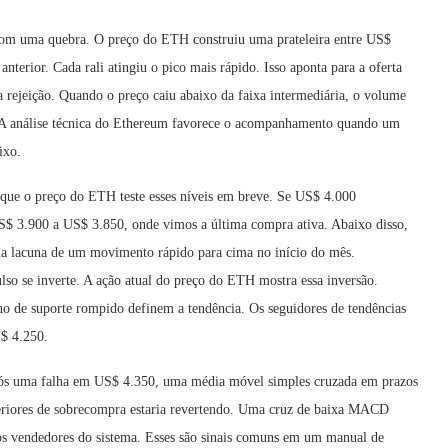
 com uma quebra. O preço do ETH construiu uma prateleira entre US$
nterior. Cada rali atingiu o pico mais rápido. Isso aponta para a oferta
a rejeição. Quando o preço caiu abaixo da faixa intermediária, o volume
. A análise técnica do Ethereum favorece o acompanhamento quando um
ixo.
que o preço do ETH teste esses níveis em breve. Se US$ 4.000
$ 3.900 a US$ 3.850, onde vimos a última compra ativa. Abaixo disso,
ma lacuna de um movimento rápido para cima no início do mês.
o se inverte. A ação atual do preço do ETH mostra essa inversão.
o de suporte rompido definem a tendência. Os seguidores de tendências
$ 4.250.
pós uma falha em US$ 4.350, uma média móvel simples cruzada em prazos
teriores de sobrecompra estaria revertendo. Uma cruz de baixa MACD
os vendedores do sistema. Esses são sinais comuns em um manual de