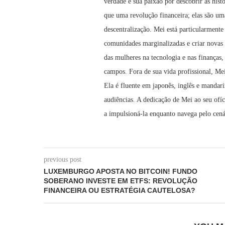
verdade e sua paixão por descobrir as his
que uma revolução financeira; elas são u
descentralização. Mei está particularment
comunidades marginalizadas e criar novas
das mulheres na tecnologia e nas finanças,
campos. Fora de sua vida profissional, Mei 
Ela é fluente em japonês, inglês e mandar
audiências. A dedicação de Mei ao seu ofí
a impulsioná-la enquanto navega pelo cená
previous post
LUXEMBURGO APOSTA NO BITCOIN! FUNDO
SOBERANO INVESTE EM ETFS: REVOLUÇÃO
FINANCEIRA OU ESTRATÉGIA CAUTELOSA?