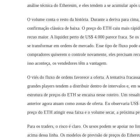
análise técnica do Ethereum, e eles tendem a se acumular após
O volume conta o resto da história. Durante a deriva para cim
confirmação clássica de baixa. O preço do ETH caiu mais rápid
recuo maior. A liquidez perto de US$ 4.000 parece fraca. Se o
se transformar em ordens de mercado. Esse tipo de fluxo pode
compradores quiserem o controle novamente, eles precisam rec
isso aconteça, os vendedores têm a vantagem.
O viés do fluxo de ordens favorece a oferta. A tentativa fracas
grandes players tendem a distribuir dentro de intervalos e, em 
estrutura de preços do ETH se encaixa nesse roteiro. Um ressal
anterior agora atuam como zonas de oferta. Eu observaria US$ 
preço do ETH atingir essa faixa e o volume secar, a próxima pe
Para os traders, o risco é claro. Os ursos podem se apoiar no l
acima dessa linha. Os modelos de previsão de preços do Ethe