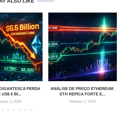
AY ALSO LIKE
A GIGANTESCA PERDA
ANÁLISE DE PREÇO ETHEREUM:
E
 US$ 6 BI...
ETH REPICA FORTE E...
B
bruary 2, 2026
February 2, 2026