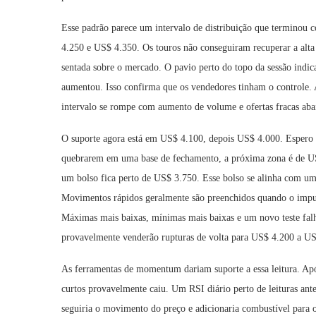
Esse padrão parece um intervalo de distribuição que terminou
4.250 e US$ 4.350. Os touros não conseguiram recuperar a alta a
sentada sobre o mercado. O pavio perto do topo da sessão indic
aumentou. Isso confirma que os vendedores tinham o controle
intervalo se rompe com aumento de volume e ofertas fracas aba
O suporte agora está em US$ 4.100, depois US$ 4.000. Espero 
quebrarem em uma base de fechamento, a próxima zona é de US
um bolso fica perto de US$ 3.750. Esse bolso se alinha com u
Movimentos rápidos geralmente são preenchidos quando o impuls
Máximas mais baixas, mínimas mais baixas e um novo teste falh
provavelmente venderão rupturas de volta para US$ 4.200 a US
As ferramentas de momentum dariam suporte a essa leitura. A
curtos provavelmente caiu. Um RSI diário perto de leituras an
seguiria o movimento do preço e adicionaria combustível para 