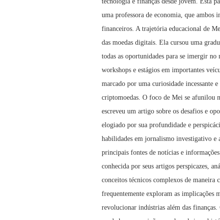
tecnologia e finanças desde jovem. Esta pa
uma professora de economia, que ambos in
financeiros. A trajetória educacional de
das moedas digitais. Ela cursou uma grad
todas as oportunidades para se imergir no 
workshops e estágios em importantes veícul
marcado por uma curiosidade incessante e 
criptomoedas. O foco de Mei se afunilou n
escreveu um artigo sobre os desafios e opo
elogiado por sua profundidade e perspic
habilidades em jornalismo investigativo e
principais fontes de notícias e informaçõe
conhecida por seus artigos perspicazes, an
conceitos técnicos complexos de maneira c
frequentemente exploram as implicações ma
revolucionar indústrias além das finanças