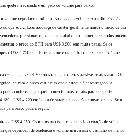
 uma quebra fracassada e um pico de volume para baixo.
a, o volume negociado diminuiu. Na queda, o volume expandiu. Essa é a
o do que subiu. Essa mudança de caráter geralmente marca o início de um
s vendedores pressionarem, as paradas abaixo dos números redondos podem
 empurrar o preço do ETH para US$ 3.900 sem muita pausa. Se os
uperar US$ 4.250 com forte volume e mantê-lo como suporte. Até que
sada de manter US$ 4.200 mostra que as ofertas passivas se afastaram. Os
seguida, deixam o preço cair assim que o estoque é descarregado. A
to pode acontecer a qualquer momento, mas os ralis para o suporte
4.180 a US$ 4.220 em busca de sinais de absorção e novas vendas. Se o
rna para baixo poderá seguir.
imite de US$ 4.250. Os touros precisam esperar pela aceitação de volta
reum que dependem de tendência e volume marcariam o caminho de menor