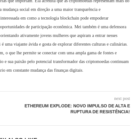
tórias que importam. Ela acredita que as criptomoedas representam mais do
ma mudança social em direção a uma maior transparência e
e interessada em como a tecnologia blockchain pode empoderar
 oportunidades de participação econômica. Mei também é uma defensora
 orientando ativamente jovens mulheres que aspiram a entrar nesses
é uma viajante ávida e gosta de explorar diferentes culturas e culinárias.
im, o que lhe permite se conectar com uma ampla gama de fontes e
cio e sua paixão pelo potencial transformador das criptomoedas continuam
rio em constante mudança das finanças digitais.
next post
ETHEREUM EXPLODE: NOVO IMPULSO DE ALTA E
RUPTURA DE RESISTÊNCIA!