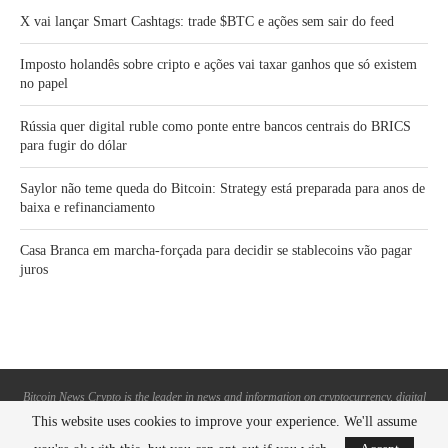
X vai lançar Smart Cashtags: trade $BTC e ações sem sair do feed
Imposto holandês sobre cripto e ações vai taxar ganhos que só existem
no papel
Rússia quer digital ruble como ponte entre bancos centrais do BRICS
para fugir do dólar
Saylor não teme queda do Bitcoin: Strategy está preparada para anos de
baixa e refinanciamento
Casa Branca em marcha-forçada para decidir se stablecoins vão pagar
juros
Bitcoin News Crypto is the leader in news and information on cryptocurrency, digital
assets and the future of money. Bitcoin News Crypto is here to help you with learning
This website uses cookies to improve your experience. We'll assume
the latest crypto news and bitcoin news.