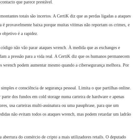
contacto que parece prestável.
tantes totais são incertos. A CertiK diz que as perdas ligadas a ataques
a é provavelmente baixa porque muitas vítimas não reportam os crimes, e
 objetivo é a rapidez.
e código não vão parar ataques wrench. À medida que as exchanges e
mudam a pressão para a vida real. A CertiK diz que os humanos permanecem
aques wrench podem aumentar mesmo quando a cibersegurança melhora. Por
 simples e consciência de segurança pessoal. Limita o que partilhas online.
r parte dos fundos em cold storage numa carteira de hardware e apenas
ores, usa carteiras multi-assinatura ou uma passphrase, para que um
edidas não evitam todos os ataques wrench, mas podem retardar um ladrão
abertura do comércio de cripto a mais utilizadores retails. O deputado