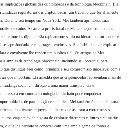
as implicações globais das criptomoedas e da tecnologia blockchain. Ela
rtunidades regulatórias das criptomoedas, um trabalho que foi altamente
ácia. Durante seu tempo em Nova York, Mei também aprimorou suas
 análise de dados. A carreira profissional de Mei começou em uma das
s sobre moedas digitais. Ela rapidamente subiu na hierarquia, tornando-se
álises aprofundadas e reportagens exclusivas. Sua habilidade de explicar
lara e envolvente lhe rendeu um público fiel. Os artigos de Mei
is amplas da tecnologia blockchain, incluindo seu potencial para
. O que distingue Mei como jornalista é seu compromisso inabalável com a
tórias que importam. Ela acredita que as criptomoedas representam mais do
ma mudança social em direção a uma maior transparência e
e interessada em como a tecnologia blockchain pode empoderar
 oportunidades de participação econômica. Mei também é uma defensora
 orientando ativamente jovens mulheres que aspiram a entrar nesses
é uma viajante ávida e gosta de explorar diferentes culturas e culinárias.
im, o que lhe permite se conectar com uma ampla gama de fontes e