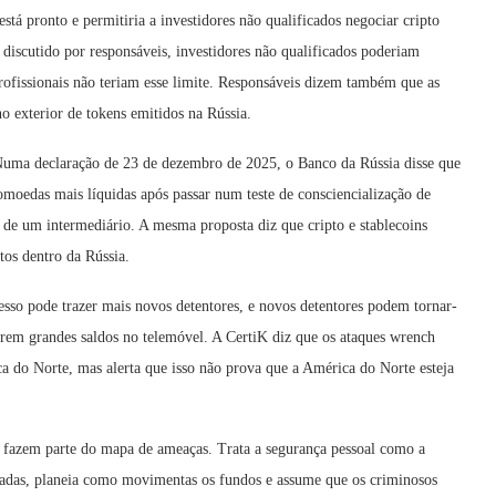
stá pronto e permitiria a investidores não qualificados negociar cripto
o discutido por responsáveis, investidores não qualificados poderiam
rofissionais não teriam esse limite. Responsáveis dizem também que as
no exterior de tokens emitidos na Rússia.
 Numa declaração de 23 de dezembro de 2025, o Banco da Rússia disse que
omoedas mais líquidas após passar num teste de consciencialização de
s de um intermediário. A mesma proposta diz que cripto e stablecoins
os dentro da Rússia.
cesso pode trazer mais novos detentores, e novos detentores podem tornar-
arem grandes saldos no telemóvel. A CertiK diz que os ataques wrench
 do Norte, mas alerta que isso não prova que a América do Norte esteja
 fazem parte do mapa de ameaças. Trata a segurança pessoal como a
ivadas, planeia como movimentas os fundos e assume que os criminosos