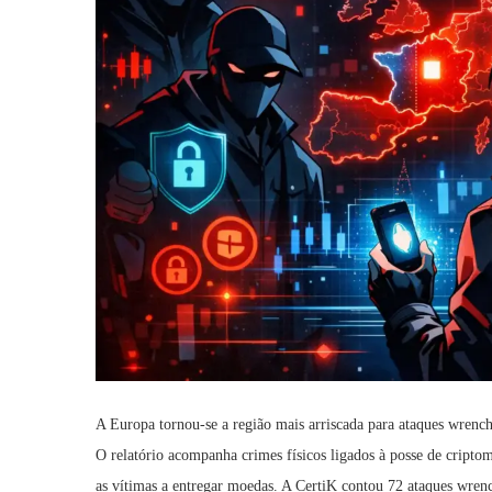
A Europa tornou-se a região mais arriscada para ataques wrenc
O relatório acompanha crimes físicos ligados à posse de cripto
as vítimas a entregar moedas. A CertiK contou 72 ataques wr