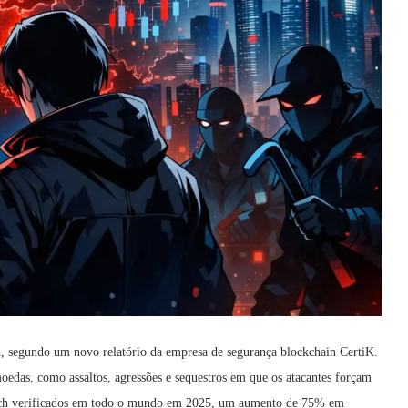
h, segundo um novo relatório da empresa de segurança blockchain CertiK.
moedas, como assaltos, agressões e sequestros em que os atacantes forçam
ench verificados em todo o mundo em 2025, um aumento de 75% em