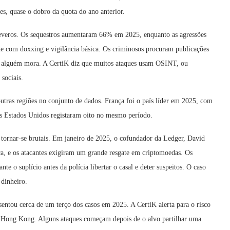
s, quase o dobro da quota do ano anterior.
severos. Os sequestros aumentaram 66% em 2025, enquanto as agressões
e com doxxing e vigilância básica. Os criminosos procuram publicações
nde alguém mora. A CertiK diz que muitos ataques usam OSINT, ou
 sociais.
tras regiões no conjunto de dados. França foi o país líder em 2025, com
Os Estados Unidos registaram oito no mesmo período.
tornar-se brutais. Em janeiro de 2025, o cofundador da Ledger, David
a, e os atacantes exigiram um grande resgate em criptomoedas. Os
e o suplício antes da polícia libertar o casal e deter suspeitos. O caso
dinheiro.
entou cerca de um terço dos casos em 2025. A CertiK alerta para o risco
a e Hong Kong. Alguns ataques começam depois de o alvo partilhar uma