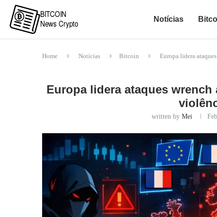
Notícias
Bitco
Home
Notícias
Bitcoin
Europa lidera ataques
Europa lidera ataques wrench a
violên
written by
Mei
Feb