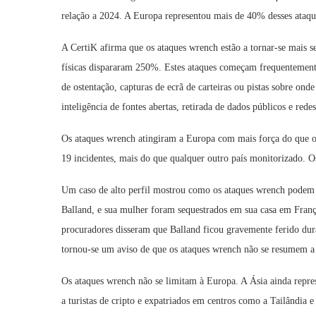
relação a 2024. A Europa representou mais de 40% desses ataque
A CertiK afirma que os ataques wrench estão a tornar-se mais 
físicas dispararam 250%. Estes ataques começam frequentement
de ostentação, capturas de ecrã de carteiras ou pistas sobre o
inteligência de fontes abertas, retirada de dados públicos e redes
Os ataques wrench atingiram a Europa com mais força do que ou
19 incidentes, mais do que qualquer outro país monitorizado. 
Um caso de alto perfil mostrou como os ataques wrench podem 
Balland, e sua mulher foram sequestrados em sua casa em Franç
procuradores disseram que Balland ficou gravemente ferido durant
tornou-se um aviso de que os ataques wrench não se resumem a 
Os ataques wrench não se limitam à Europa. A Ásia ainda repres
a turistas de cripto e expatriados em centros como a Tailândi