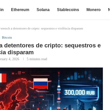
in
Ethereum
Solana
Stablecoins
Monero
 wrench a detentores de cripto: sequestros e violência disparam
Bitcoin
 detentores de cripto: sequestros e
cia disparam
ruary 4, 2026
5 minutes read