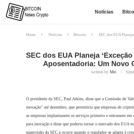
Notícias
Bitco
Home
Notícias
Bitcoin
SEC dos EUA Planeja 
SEC dos EUA Planeja ‘Exceção 
Aposentadoria: Um Novo C
written by
Mei
Sept
O presidente da SEC, Paul Atkins, disse que a Comissão de Val
inovação” até dezembro, que permitiria que empresas de cript
as empresas implantassem os serviços primeiro e entrassem em 
para inovação e disse que poderia tornar o mercado dos EUA m
supervisão da SEC e ocorre quando o regulador se adapta à cresc