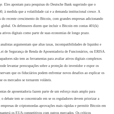
ge. Eles apontam para pesquisas do Deutsche Bank sugerindo que o
0, à medida que a volatilidade cai e a demanda institucional cresce. A
es do recente crescimento do Bitcoin, com grandes empresas adicionando
 global. Os defensores dizem que incluir o Bitcoin em contas 401(k)
o a ativos digitais como parte de suas economias de longo prazo.
 analistas argumentam que altas taxas, incompatibilidades de liquidez e
 a Lei de Segurança de Renda de Aposentadoria de Funcionários, ou ERISA.
padores não tem as ferramentas para avaliar ativos digitais complexos.
pode levantar preocupações sobre a proteção do investidor e expor os
bservam que os fiduciários podem enfrentar novos desafios ao explicar os
 se os mercados se tornarem voláteis.
ontas de aposentadoria fazem parte de um esforço mais amplo para
 o debate tem se concentrado em se os reguladores devem priorizar a
 empresas de criptomoedas aprovações mais rápidas e permitir Bitcoin em
 manterá os EUA competitivos com outros mercados. Os críticos