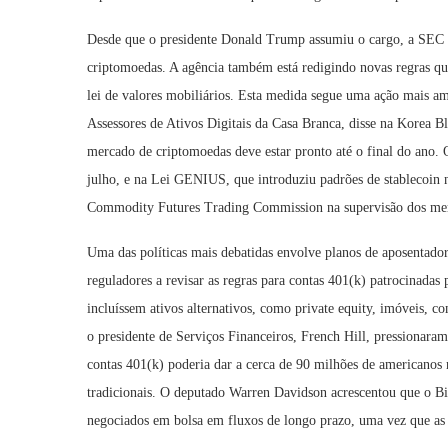
Desde que o presidente Donald Trump assumiu o cargo, a SEC a
criptomoedas. A agência também está redigindo novas regras qu
lei de valores mobiliários. Esta medida segue uma ação mais am
Assessores de Ativos Digitais da Casa Branca, disse na Korea B
mercado de criptomoedas deve estar pronto até o final do ano. 
julho, e na Lei GENIUS, que introduziu padrões de stablecoin no
Commodity Futures Trading Commission na supervisão dos mer
Uma das políticas mais debatidas envolve planos de aposentado
reguladores a revisar as regras para contas 401(k) patrocinadas
incluíssem ativos alternativos, como private equity, imóveis, c
o presidente de Serviços Financeiros, French Hill, pressionar
contas 401(k) poderia dar a cerca de 90 milhões de americanos n
tradicionais. O deputado Warren Davidson acrescentou que o Bit
negociados em bolsa em fluxos de longo prazo, uma vez que as 