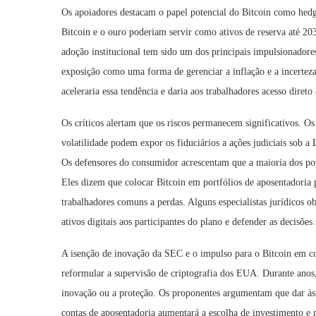
Os apoiadores destacam o papel potencial do Bitcoin como hed
Bitcoin e o ouro poderiam servir como ativos de reserva até 203
adoção institucional tem sido um dos principais impulsionador
exposição como uma forma de gerenciar a inflação e a incerteza
aceleraria essa tendência e daria aos trabalhadores acesso diret
Os críticos alertam que os riscos permanecem significativos. Os
volatilidade podem expor os fiduciários a ações judiciais sob
Os defensores do consumidor acrescentam que a maioria dos pou
Eles dizem que colocar Bitcoin em portfólios de aposentadoria 
trabalhadores comuns a perdas. Alguns especialistas jurídicos o
ativos digitais aos participantes do plano e defender as decisões
A isenção de inovação da SEC e o impulso para o Bitcoin em c
reformular a supervisão de criptografia dos EUA. Durante anos,
inovação ou a proteção. Os proponentes argumentam que dar às
contas de aposentadoria aumentará a escolha de investimento e