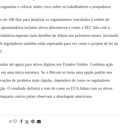
aguardas e colocar muito risco sobre os trabalhadores e poupadores.
de 180 dias para atualizar os regulamentos vinculados à ordem de
aposentadoria incluem ativos alternativos e como a SEC lida com a
ndústria esperam mais detalhes de Atkins nos próximos meses, incluindo
 Os legisladores também estão esperando para ver como o projeto de lei da
TC.
adas até agora para ativos digitais nos Estados Unidos. Combina ação
ia em uma única estrutura. Se o Bitcoin se torna uma opção padrão nos
vações de produtos mais rápidas, dependerá de como os reguladores
ação. O resultado definirá o tom de como os EUA lidam com os ativos
l, enquanto outros países observam a abordagem americana.
0