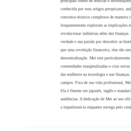
principais fontes de notícias e informaçõe
conhecida por seus artigos perspicazes, an
conceitos técnicos complexos de maneira c
frequentemente exploram as implicações ma
revolucionar indústrias além das finanças
verdade e sua paixão por descobrir as his
que uma revolução financeira; elas são u
descentralização. Mei está particularment
comunidades marginalizadas e criar novas
das mulheres na tecnologia e nas finanças,
campos. Fora de sua vida profissional, Mei 
Ela é fluente em japonês, inglês e mandar
audiências. A dedicação de Mei ao seu ofí
a impulsioná-la enquanto navega pelo cená