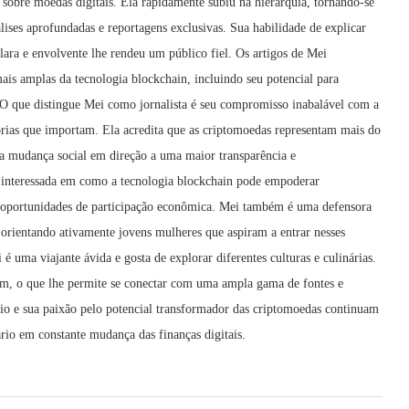
s sobre moedas digitais. Ela rapidamente subiu na hierarquia, tornando-se
álises aprofundadas e reportagens exclusivas. Sua habilidade de explicar
lara e envolvente lhe rendeu um público fiel. Os artigos de Mei
is amplas da tecnologia blockchain, incluindo seu potencial para
. O que distingue Mei como jornalista é seu compromisso inabalável com a
tórias que importam. Ela acredita que as criptomoedas representam mais do
ma mudança social em direção a uma maior transparência e
e interessada em como a tecnologia blockchain pode empoderar
 oportunidades de participação econômica. Mei também é uma defensora
 orientando ativamente jovens mulheres que aspiram a entrar nesses
é uma viajante ávida e gosta de explorar diferentes culturas e culinárias.
im, o que lhe permite se conectar com uma ampla gama de fontes e
cio e sua paixão pelo potencial transformador das criptomoedas continuam
rio em constante mudança das finanças digitais.