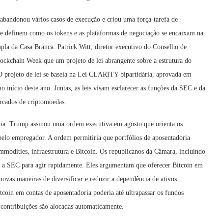
bandonou vários casos de execução e criou uma força-tarefa de
e definem como os tokens e as plataformas de negociação se encaixam na
pla da Casa Branca. Patrick Witt, diretor executivo do Conselho de
lockchain Week que um projeto de lei abrangente sobre a estrutura do
O projeto de lei se baseia na Lei CLARITY bipartidária, aprovada em
 início deste ano. Juntas, as leis visam esclarecer as funções da SEC e da
cados de criptomoedas.
ria. Trump assinou uma ordem executiva em agosto que orienta os
 pelo empregador. A ordem permitiria que portfólios de aposentadoria
ommodities, infraestrutura e Bitcoin. Os republicanos da Câmara, incluindo
am a SEC para agir rapidamente. Eles argumentam que oferecer Bitcoin em
ovas maneiras de diversificar e reduzir a dependência de ativos
coin em contas de aposentadoria poderia até ultrapassar os fundos
contribuições são alocadas automaticamente.