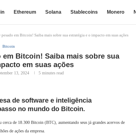
in
Ethereum
Solana
Stablecoins
Monero
 pesado em Bitcoin! Saiba mais sobre sua estratégia e o impacto em suas ações
Bitcoin
 em Bitcoin! Saiba mais sobre sua
impacto em suas ações
ptember 13, 2024
5 minutes read
sa de software e inteligência
passo no mundo do Bitcoin.
u cerca de 18.300 Bitcoin (BTC), aumentando seus já grandes acervos de
lhões de ações da empresa.