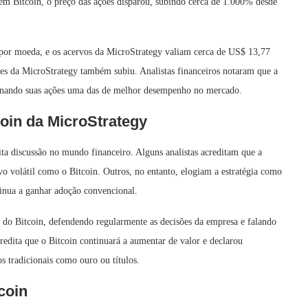
em Bitcoin, o preço das ações disparou, subindo cerca de 1.000% desde
 por moeda, e os acervos da MicroStrategy valiam cerca de US$ 13,77
ões da MicroStrategy também subiu. Analistas financeiros notaram que a
rnando suas ações uma das de melhor desempenho no mercado.
coin da MicroStrategy
a discussão no mundo financeiro. Alguns analistas acreditam que a
vo volátil como o Bitcoin. Outros, no entanto, elogiam a estratégia como
inua a ganhar adoção convencional.
do Bitcoin, defendendo regularmente as decisões da empresa e falando
redita que o Bitcoin continuará a aumentar de valor e declarou
 tradicionais como ouro ou títulos.
coin