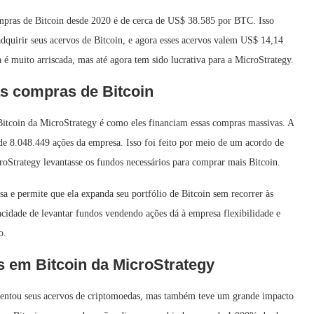
mpras de Bitcoin desde 2020 é de cerca de US$ 38.585 por BTC. Isso
adquirir seus acervos de Bitcoin, e agora esses acervos valem US$ 14,14
ia é muito arriscada, mas até agora tem sido lucrativa para a MicroStrategy.
as compras de Bitcoin
Bitcoin da MicroStrategy é como eles financiam essas compras massivas. A
de 8.048.449 ações da empresa. Isso foi feito por meio de um acordo de
roStrategy levantasse os fundos necessários para comprar mais Bitcoin.
esa e permite que ela expanda seu portfólio de Bitcoin sem recorrer às
acidade de levantar fundos vendendo ações dá à empresa flexibilidade e
o.
 em Bitcoin da MicroStrategy
mentou seus acervos de criptomoedas, mas também teve um grande impacto