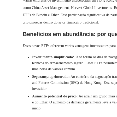
Várias empresas de investimento estabelecidas em Hong Kong 
como China Asset Management, Harvest Global Investments, Bo
ETFs de Bitcoin e Ether. Essa participação significativa de part
criptomoedas dentro do setor financeiro tradicional.
Benefícios em abundância: por qu
Esses novos ETFs oferecem várias vantagens interessantes para e
Investimento simplificado:
Já se foram os dias de naveg
técnicos do armazenamento seguro. Esses ETFs permitem
uma bolsa de valores comum.
Segurança aprimorada:
Ao contrário da negociação trad
and Futures Commission (SFC) de Hong Kong. Essa supervi
investidor.
Aumento potencial de preço:
Ao atrair um grupo mais a
e do Ether. O aumento da demanda geralmente leva à valo
início.