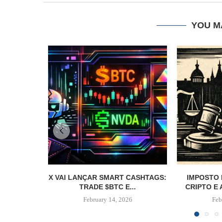
YOU M
X VAI LANÇAR SMART CASHTAGS:
IMPOSTO
TRADE $BTC E...
CRIPTO E 
February 14, 2026
Feb