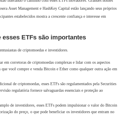
estão liderando o caminho com esses ETFs inovadores. Grandes nomes
sera Asset Management e HashKey Capital estão lançando seus próprios
icipantes estabelecidos mostra a crescente confiança e interesse em
e esses ETFs são importantes
ntusiastas de criptomoedas e investidores.
ar em corretoras de criptomoedas complexas e lidar com os aspectos
 que você compre e venda Bitcoin e Ether como qualquer outra ação em
icional de criptomoedas, esses ETFs são regulamentados pela Securities
são regulatória fornece salvaguardas essenciais e proteção ao
mplo de investidores, esses ETFs podem impulsionar o valor do Bitcoin
rização do preço, o que pode beneficiar os investidores que entram no