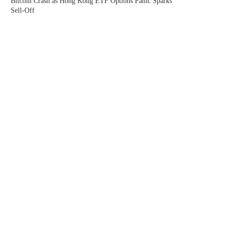
Bitcoin Crash as Hong Kong ETF Options Panic Sparks
Sell-Off