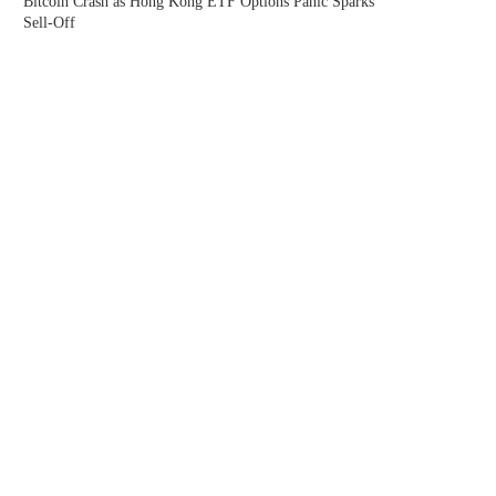
Bitcoin Crash as Hong Kong ETF Options Panic Sparks
Sell-Off