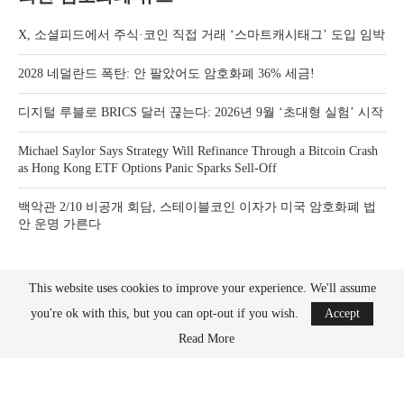
X, 소셜피드에서 주식·코인 직접 거래 ‘스마트캐시태그’ 도입 임박
2028 네덜란드 폭탄: 안 팔았어도 암호화폐 36% 세금!
디지털 루블로 BRICS 달러 끊는다: 2026년 9월 ‘초대형 실험’ 시작
Michael Saylor Says Strategy Will Refinance Through a Bitcoin Crash
as Hong Kong ETF Options Panic Sparks Sell-Off
백악관 2/10 비공개 회담, 스테이블코인 이자가 미국 암호화폐 법
안 운명 가른다
This website uses cookies to improve your experience. We'll assume
you're ok with this, but you can opt-out if you wish.
Accept
Read More
Bitcoin News Crypto is the leader in news and information on cryptocurrency, digital
assets and the future of money. Bitcoin News Crypto is here to help you with learning
the latest crypto news and bitcoin news.