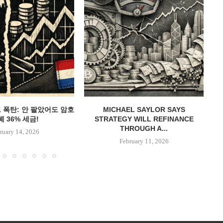
드 폭탄: 안 팔았어도 암호
MICHAEL SAYLOR SAYS
백
 36% 세금!
STRATEGY WILL REFINANCE
THROUGH A...
ruary 14, 2026
February 11, 2026