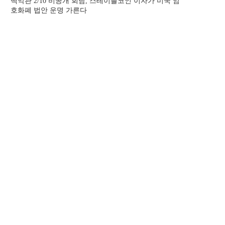
백악관 2/10 비공개 회담, 스테이블코인 이자가 미국 암
호화폐 법안 운명 가른다