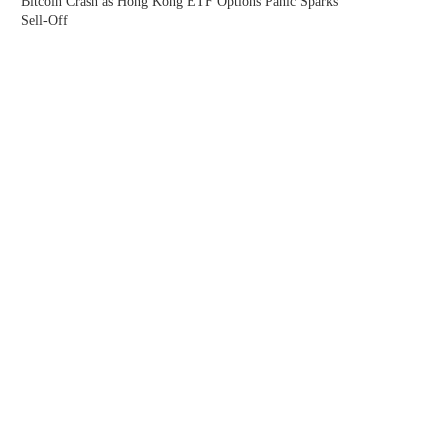
Bitcoin Crash as Hong Kong ETF Options Panic Sparks
Sell-Off