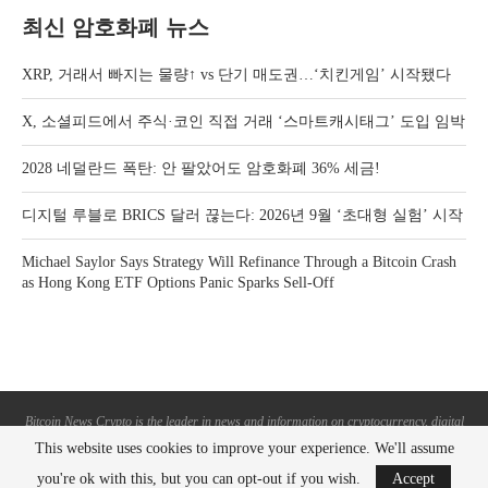
최신 암호화폐 뉴스
XRP, 거래서 빠지는 물량↑ vs 단기 매도권…‘치킨게임’ 시작됐다
X, 소셜피드에서 주식·코인 직접 거래 ‘스마트캐시태그’ 도입 임박
2028 네덜란드 폭탄: 안 팔았어도 암호화폐 36% 세금!
디지털 루블로 BRICS 달러 끊는다: 2026년 9월 ‘초대형 실험’ 시작
Michael Saylor Says Strategy Will Refinance Through a Bitcoin Crash
as Hong Kong ETF Options Panic Sparks Sell-Off
Bitcoin News Crypto is the leader in news and information on cryptocurrency, digital
assets and the future of money. Bitcoin News Crypto is here to help you with learning
This website uses cookies to improve your experience. We'll assume
the latest crypto news and bitcoin news.
you're ok with this, but you can opt-out if you wish.
Accept