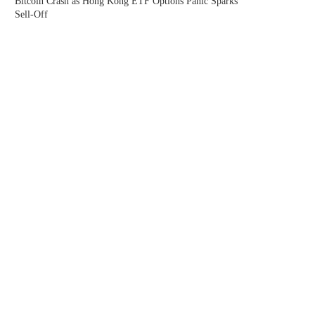
Bitcoin Crash as Hong Kong ETF Options Panic Sparks
Sell-Off