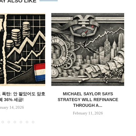
AY ALSO LIKE
드 폭탄: 안 팔았어도 암호
MICHAEL SAYLOR SAYS
백
 36% 세금!
STRATEGY WILL REFINANCE
THROUGH A...
ruary 14, 2026
February 11, 2026