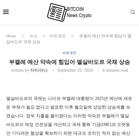
Home
뉴스
비트코인
부켈레 예산 약속에 힘입어 엘
살바도르 국채 상승
비트코인
부켈레 예산 약속에 힘입어 엘살바도르 국채 상승
written by
타티아나
September 16, 2024
4 minutes read
엘살바도르의 국채는 나이브 부켈레 대통령이 2025년 예산에 새로
운 부채가 필요 없다고 발표한 이후 월요일에 상당한 상승세를 보
였습니다. 정부 지출을 줄이겠다는 이러한 약속은 부켈레가 엘살
바도르의 재정 건전성을 개선하고 국제 통화 기금(IMF)과 오랫동
안 기다려온 협상을 확보하기 위한 대규모 조치인 적자 없는 예산