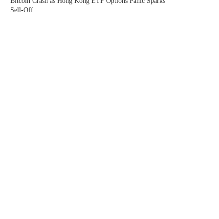
Bitcoin Crash as Hong Kong ETF Options Panic Sparks
Sell-Off