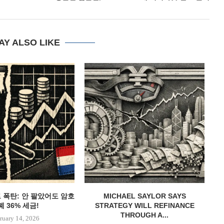
AY ALSO LIKE
드 폭탄: 안 팔았어도 암호
MICHAEL SAYLOR SAYS
백
 36% 세금!
STRATEGY WILL REFINANCE
THROUGH A...
ruary 14, 2026