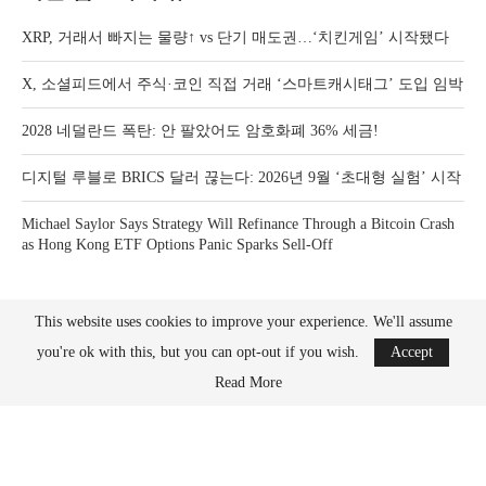
XRP, 거래서 빠지는 물량↑ vs 단기 매도권…‘치킨게임’ 시작됐다
X, 소셜피드에서 주식·코인 직접 거래 ‘스마트캐시태그’ 도입 임박
2028 네덜란드 폭탄: 안 팔았어도 암호화폐 36% 세금!
디지털 루블로 BRICS 달러 끊는다: 2026년 9월 ‘초대형 실험’ 시작
Michael Saylor Says Strategy Will Refinance Through a Bitcoin Crash
as Hong Kong ETF Options Panic Sparks Sell-Off
This website uses cookies to improve your experience. We'll assume
you're ok with this, but you can opt-out if you wish.
Accept
Read More
Bitcoin News Crypto is the leader in news and information on cryptocurrency, digital
assets and the future of money. Bitcoin News Crypto is here to help you with learning
the latest crypto news and bitcoin news.
BACK TO TOP