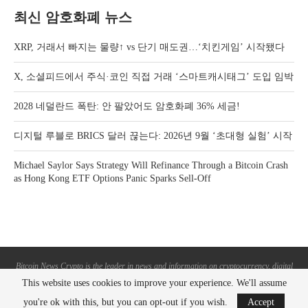
최신 암호화폐 뉴스
XRP, 거래서 빠지는 물량↑ vs 단기 매도권…‘치킨게임’ 시작됐다
X, 소셜피드에서 주식·코인 직접 거래 ‘스마트캐시태그’ 도입 임박
2028 네덜란드 폭탄: 안 팔았어도 암호화폐 36% 세금!
디지털 루블로 BRICS 달러 끊는다: 2026년 9월 ‘초대형 실험’ 시작
Michael Saylor Says Strategy Will Refinance Through a Bitcoin Crash
as Hong Kong ETF Options Panic Sparks Sell-Off
Bitcoin News Crypto is the leader in news and information on cryptocurrency, digital
assets and the future of money. Bitcoin News Crypto is here to help you with learning
This website uses cookies to improve your experience. We'll assume
the latest crypto news and bitcoin news.
you're ok with this, but you can opt-out if you wish.
Accept